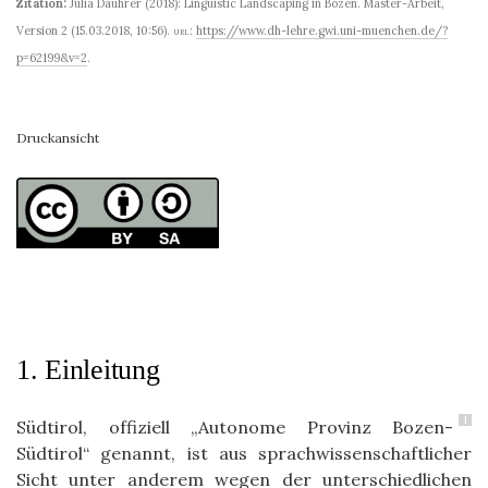
Zitation:
Julia Dauhrer (2018): Linguistic Landscaping in Bozen. Master-Arbeit,
Version 2 (15.03.2018, 10:56).
url:
https://www.dh-lehre.gwi.uni-muenchen.de/?
p=62199&v=2
.
Druckansicht
1. Einleitung
1
Südtirol, offiziell „Autonome Provinz Bozen-
Südtirol“ genannt, ist aus sprachwissenschaftlicher
Sicht unter anderem wegen der unterschiedlichen