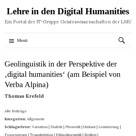
Lehre in den Digital Humanities
Ein Portal der IT-Gruppe Geisteswissenschaften der LMU
Suchen
Menü
nach:
Springe
Geolinguistik in der Perspektive der
zum
Inhalt
‚digital humanities‘ (am Beispiel von
Verba Alpina)
Thomas Krefeld
Alle Beiträge
Kategorien:
Allgemein
Schlagwörter:
Variation
|
Dialekt
|
Phonetik
|
Umlaut
|
Lenisierung
|
Possessivum
|
Transkription
|
Ethnolinguistik
|
Sizilien
|