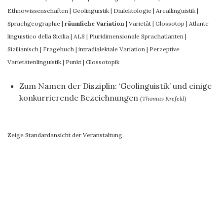
Ethnowissenschaften
|
Geolinguistik
|
Dialektologie
|
Areallinguistik
|
Sprachgeographie
|
räumliche Variation
|
Varietät
|
Glossotop
|
Atlante
linguistico della Sicilia
|
ALS
|
Pluridimensionale Sprachatlanten
|
Sizilianisch
|
Fragebuch
|
intradialektale Variation
|
Perzeptive
Varietätenlinguistik
|
Punkt
|
Glossotopik
Zum Namen der Disziplin: ‘Geolinguistik’ und einige
konkurrierende Bezeichnungen
(Thomas Krefeld)
Zeige Standardansicht der Veranstaltung.