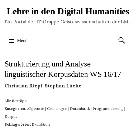
Lehre in den Digital Humanities
Ein Portal der IT-Gruppe Geisteswissenschaften der LMU
Suchen
Menü
nach:
Springe
Strukturierung und Analyse
zum
Inhalt
linguistischer Korpusdaten WS 16/17
Christian Riepl, Stephan Lücke
Alle Beiträge
Kategorien:
Allgemein
|
Grundlagen
|
Datenbank
|
Programmierung
|
Korpus
Schlagwörter:
Extraktion