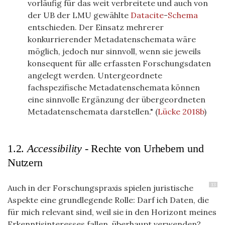
vorläufig für das weit verbreitete und auch von
der
UB
der
LMU
gewählte
Datacite
-
Schema
entschieden. Der Einsatz mehrerer
konkurrierender Metadatenschemata wäre
möglich, jedoch nur sinnvoll, wenn sie jeweils
konsequent für alle erfassten Forschungsdaten
angelegt werden. Untergeordnete
fachspezifische Metadatenschemata können
eine sinnvolle Ergänzung der übergeordneten
Metadatenschemata darstellen."
(
Lücke 2018b
)
1.2.
Accessibility -
Rechte von Urhebern und
Nutzern
13
Auch in der Forschungspraxis spielen juristische
Aspekte eine grundlegende Rolle: Darf ich Daten, die
für mich relevant sind, weil sie in den Horizont meines
Erkenntisinteresses fallen, überhaupt verwenden?