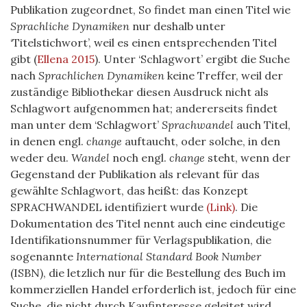
Publikation zugeordnet, So findet man einen Titel wie
Sprachliche Dynamiken
nur deshalb unter
‘Titelstichwort’, weil es einen entsprechenden Titel
gibt
(
Ellena 2015
)
. Unter ‘Schlagwort’ ergibt die Suche
nach
Sprachlichen Dynamiken
keine Treffer, weil der
zuständige Bibliothekar diesen Ausdruck nicht als
Schlagwort aufgenommen hat; andererseits findet
man unter dem ‘Schlagwort’
Sprachwandel
auch Titel,
in denen engl.
change
auftaucht, oder solche, in den
weder deu.
Wandel
noch engl.
change
steht, wenn der
Gegenstand der Publikation als relevant für das
gewählte Schlagwort, das heißt: das Konzept
SPRACHWANDEL identifiziert wurde
(Link)
. Die
Dokumentation des Titel nennt auch eine eindeutige
Identifikationsnummer für Verlagspublikation, die
sogenannte
International Standard Book Number
(ISBN), die letzlich nur für die Bestellung des Buch im
kommerziellen Handel erforderlich ist, jedoch für eine
Suche, die nicht durch Kaufinteresse geleitet wird,