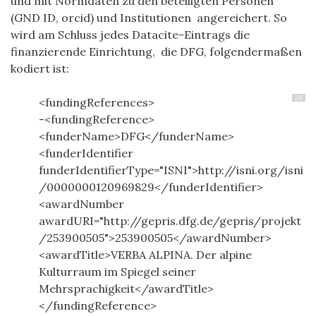
und mit
Normdaten zu den beteiligten P
ersonen
(GND ID, orcid) und Institutionen angereichert. So
wird am Schluss jedes Datacite-Eintrags die
finanzierende Einrichtung, die DFG, folgendermaßen
kodiert ist:
26
<fundingReferences>
-<fundingReference>
<funderName>DFG</funderName>
<funderIdentifier
funderIdentifierType="ISNI">http://isni.org/isni
/0000000120969829</funderIdentifier>
<awardNumber
awardURI="http://gepris.dfg.de/gepris/projekt
/253900505">253900505</awardNumber>
<awardTitle>VERBA ALPINA. Der alpine
Kulturraum im Spiegel seiner
Mehrsprachigkeit</awardTitle>
</fundingReference>