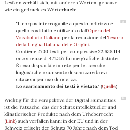
Lexikon verhält sich, mit anderen Worten, genauso
wie ein gedrucktes Wörter
buch
:
18
"Il corpus interrogabile a questo indirizzo è
quello costituito e utilizzato dall’
Opera del
Vocabolario Italiano
per la redazione del
Tesoro
della Lingua Italiana delle Origini
.
Contiene 2700 testi per complessive 22.638.114
occorrenze di 471.357 forme grafiche distinte.
È reso disponibile in rete per le ricerche
linguistiche e consente di scaricare brevi
citazioni per uso di ricerca.
Lo scaricamento dei testi è vietato
." (
Quelle
)
19
Wichtig für die Perspektive der Digital Humanities
ist die Tatsache, das der Schutz intellektueller und
künstlerischer Produkte nach dem Urheberrecht
(
Link
) auch verfallen kann; in der EU und in der
Schweiz erlischt der Schutz 70 Jahre nach dem Tod