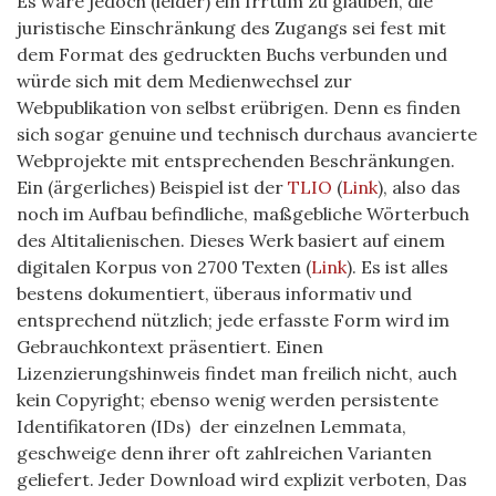
Es wäre jedoch (leider) ein Irrtum zu glauben, die
juristische Einschränkung des Zugangs sei fest mit
dem Format des gedruckten Buchs verbunden und
würde sich mit dem Medienwechsel zur
Webpublikation von selbst erübrigen. Denn es finden
sich sogar genuine und technisch durchaus avancierte
Webprojekte mit entsprechenden Beschränkungen.
Ein (ärgerliches) Beispiel ist der
TLIO
(
Link
), also das
noch im Aufbau befindliche, maßgebliche Wörterbuch
des Altitalienischen. Dieses Werk basiert auf einem
digitalen Korpus von 2700 Texten (
Link
). Es ist alles
bestens dokumentiert, überaus informativ und
entsprechend nützlich; jede erfasste Form wird im
Gebrauchkontext präsentiert. Einen
Lizenzierungshinweis findet man freilich nicht, auch
kein Copyright; ebenso wenig werden persistente
Identifikatoren (IDs) der einzelnen Lemmata,
geschweige denn ihrer oft zahlreichen Varianten
geliefert. Jeder Download wird explizit verboten, Das