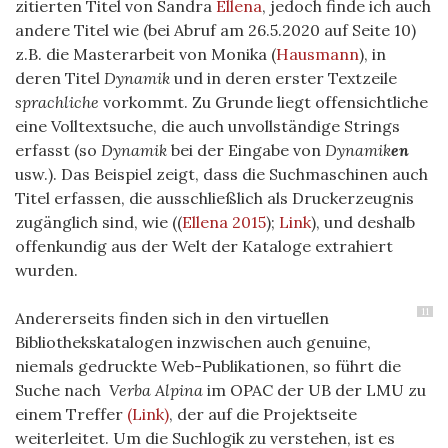
zitierten Titel von Sandra
Ellena
, jedoch finde ich auch
andere Titel wie (bei Abruf am 26.5.2020 auf Seite 10)
z.B. die Masterarbeit von Monika
(
Hausmann
)
, in
deren Titel
Dynamik
und in deren erster Textzeile
sprachliche
vorkommt. Zu Grunde liegt offensichtliche
eine Volltextsuche, die auch unvollständige Strings
erfasst (so
Dynamik
bei der Eingabe von
Dynamik
en
usw.). Das Beispiel zeigt, dass die Suchmaschinen auch
Titel erfassen, die ausschließlich als Druckerzeugnis
zugänglich sind, wie (
(
Ellena 2015
)
;
Link
), und deshalb
offenkundig aus der Welt der Kataloge extrahiert
wurden.
11
Andererseits finden sich in den virtuellen
Bibliothekskatalogen inzwischen auch genuine,
niemals gedruckte Web-Publikationen, so führt die
Suche nach
Verba Alpina
im OPAC der UB der LMU zu
einem Treffer
(Link)
, der auf die Projektseite
weiterleitet. Um die Suchlogik zu verstehen, ist es