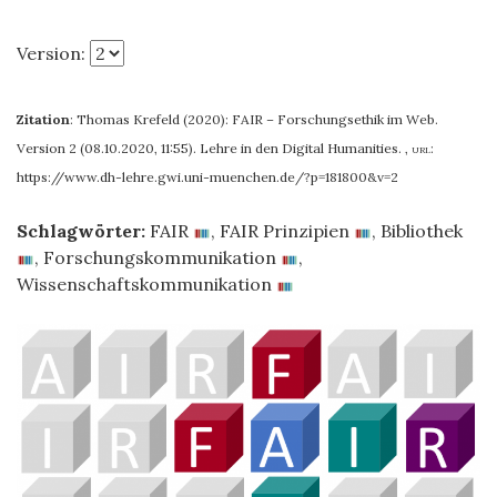
Version:
Zitation
:
Thomas Krefeld (2020): FAIR – Forschungsethik im Web.
Version 2 (08.10.2020, 11:55). Lehre in den Digital Humanities.
,
url:
https://www.dh-lehre.gwi.uni-muenchen.de/?p=181800&v=2
Schlagwörter:
FAIR
,
FAIR Prinzipien
,
Bibliothek
,
Forschungskommunikation
,
Wissenschaftskommunikation