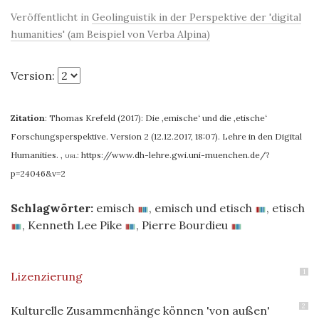
Veröffentlicht in
Geolinguistik in der Perspektive der 'digital
humanities' (am Beispiel von Verba Alpina)
Version:
Zitation
:
Thomas Krefeld (2017): Die ‚emische‘ und die ‚etische‘
Forschungsperspektive. Version 2 (12.12.2017, 18:07). Lehre in den Digital
Humanities.
,
url:
https://www.dh-lehre.gwi.uni-muenchen.de/?
p=24046&v=2
Schlagwörter:
emisch
,
emisch und etisch
,
etisch
,
Kenneth Lee Pike
,
Pierre Bourdieu
1
Lizenzierung
2
Kulturelle Zusammenhänge können 'von außen'