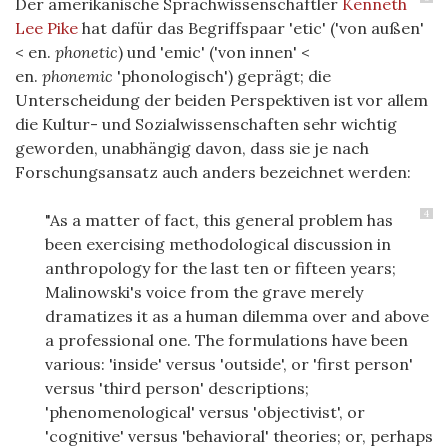
Der amerikanische Sprachwissenschaftler
Kenneth
Lee Pike
hat dafür das Begriffspaar 'etic' ('von außen'
< en.
phonetic
) und 'emic' ('von innen' <
en.
phonemic
'phonologisch') geprägt; die
Unterscheidung der beiden Perspektiven ist vor allem
die Kultur- und Sozialwissenschaften sehr wichtig
geworden, unabhängig davon, dass sie je nach
Forschungsansatz auch anders bezeichnet werden:
4
"As a matter of fact, this general problem has
been exercising methodological discussion in
anthropology for the last ten or fifteen years;
Malinowski's voice from the grave merely
dramatizes it as a human dilemma over and above
a professional one. The formulations have been
various: 'inside' versus 'outside', or 'first person'
versus 'third person' descriptions;
'phenomenological' versus 'objectivist', or
'cognitive' versus 'behavioral' theories; or, perhaps