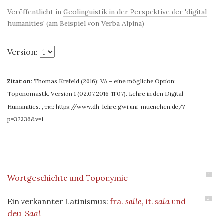
Veröffentlicht in
Geolinguistik in der Perspektive der 'digital
humanities' (am Beispiel von Verba Alpina)
Version:
Zitation
:
Thomas Krefeld (2016): VA – eine mögliche Option:
Toponomastik. Version 1 (02.07.2016, 11:07). Lehre in den Digital
Humanities.
,
url:
https://www.dh-lehre.gwi.uni-muenchen.de/?
p=32336&v=1
1
Wortgeschichte und Toponymie
2
Ein verkannter Latinismus:
fra.
salle,
it.
sala
und
deu.
Saal