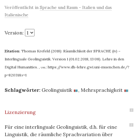
Veröffentlicht in
Sprache und Raum - Italien und das
Italienische
Version:
Zitation
:
Thomas Krefeld (2018): Räumlichkeit der SPRACHE (iv) –
Interlinguale Geolinguistik. Version 1 (01.02.2018, 13:08). Lehre in den
Digital Humanities.
,
url:
https://www.dh-lehre.gwi.uni-muenchen.de/?
p=82031&v=1
Schlagwörter:
Geolinguistik
,
Mehrsprachigkeit
1
Lizenzierung
2
Für eine interlinguale Geolinguistik, d.h. für eine
Linguistik, die räumliche Sprachvariation über