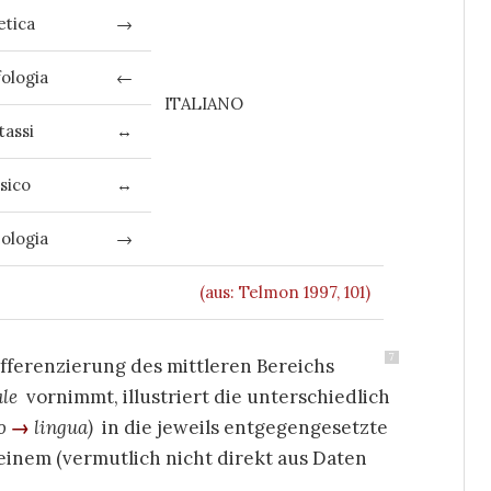
etica
→
ologia
←
ITALIANO
tassi
↔
ssico
↔
eologia
→
(aus: Telmon 1997, 101)
7
fferenzierung des mittleren Bereichs
ale
vornimmt, illustriert die unterschiedlich
to
→
lingua)
in die jeweils entgegengesetzte
inem (vermutlich nicht direkt aus Daten