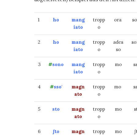
1
ho
mang
tropp
ora
s
iato
o
2
ho
mang
tropp
ades
s
iato
o
so
3
#
sono
mang
tropp
mo
s
iato
o
4
#
sso'
magn
tropp
mo
s
ato
o
5
sto
magn
tropp
mo
s
ato
o
6
∫to
magn
tropp
mo
∫