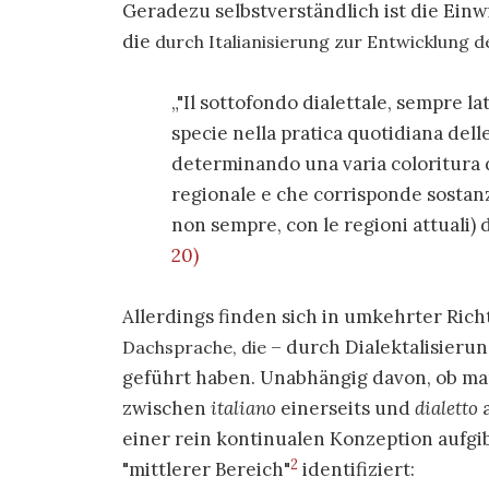
Geradezu selbstverständlich ist die Einw
die
durch Italianisierung zur Entwicklung 
"Il sottofondo dialettale, sempre lat
specie nella pratica quotidiana dell
determinando una varia coloritura d
regionale e che corrisponde sostanz
non sempre, con le regioni attuali) de
20)
Allerdings finden sich in umkehrter Ric
– durch Dialektalisieru
Dachsprache, die
geführt haben. Unabhängig davon, ob ma
zwischen
italiano
einerseits und
dialetto
a
einer rein kontinualen Konzeption aufgi
2
"mittlerer Bereich"
identifiziert: