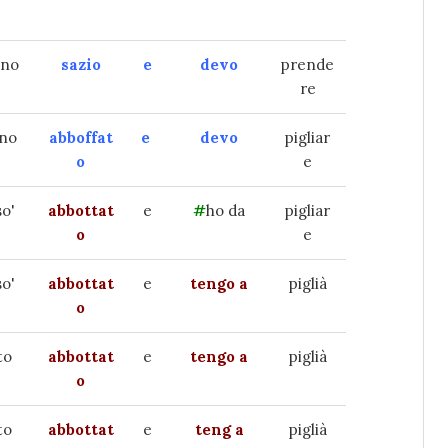
ono
sazio
e
devo
prende
re
ono
abboffat
e
devo
pigliar
o
e
so'
abbottat
e
#
ho da
pigliar
o
e
so'
abbottat
e
tengo a
piglià
o
to
abbottat
e
tengo a
piglià
o
to
abbottat
e
teng a
piglià