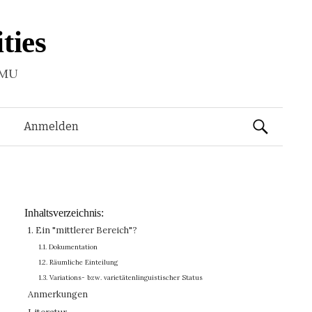
ties
LMU
Suchen
Anmelden
nach:
Inhaltsverzeichnis:
1. Ein "mittlerer Bereich"?
1.1. Dokumentation
1.2. Räumliche Einteilung
1.3. Variations- bzw. varietätenlinguistischer Status
Anmerkungen