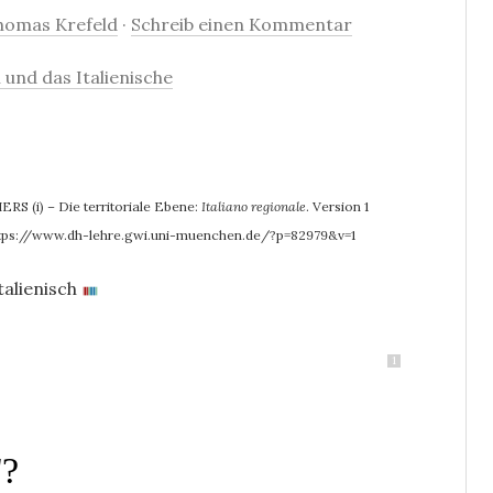
homas Krefeld
·
Schreib einen Kommentar
 und das Italienische
RS (i) – Die territoriale Ebene:
Italiano regionale
. Version 1
tps://www.dh-lehre.gwi.uni-muenchen.de/?p=82979&v=1
talienisch
1
"?