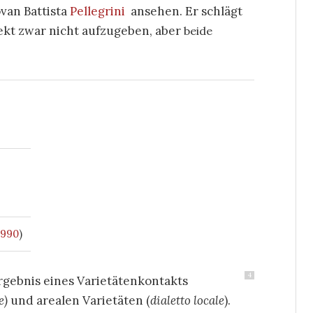
van Battista
Pellegrini
ansehen. Er schlägt
lekt zwar nicht aufzugeben, aber
beide
1990
)
4
Ergebnis eines Varietätenkontakts
e)
und arealen Varietäten (
dialetto locale
).