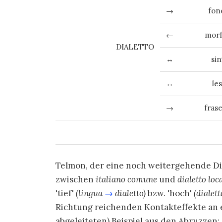
→
fon
←
morf
DIALETTO
↔
sin
↔
le
→
fras
Telmon, der eine noch weitergehende Di
zwischen
italiano comune
und
dialetto loc
'tief'
(lingua
→
dialetto)
bzw. 'hoch'
(dialet
Richtung reichenden Kontakteffekte an e
abgeleiteten) Beispiel aus den Abruzzen: