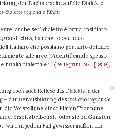
irkung der Dachsprache auf die Dialekte,
des
dialetto regionale
führt:
ente, anche se il dialetto è ormai insidiato,
e grandi città, ha reagito ovunque
ell'italiano che possiamo pertanto definire
ialmente alle aree (s'identificando spesso,
ll'Italia dialettale."
(Pellegrini 1975 [1959],
5
htung
eben auch Reflexe des Dialekts in der
ng – zur Herausbildung des
italiano regionale
n die Vorstellung einer klaren Trennung
ndererseits beibehält, oder sie zu Gunsten
bt, wird in jedem Fall gewissermaßen ein