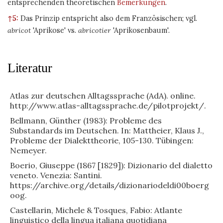
entsprechenden theoretischen
Bemerkungen
.
↑5:
Das Prinzip entspricht also dem Französischen; vgl.
abricot
Aprikose
vs.
abricotier
Aprikosenbaum
.
Literatur
Atlas zur deutschen Alltagssprache (AdA). online.
http://www.atlas-alltagssprache.de/pilotprojekt/.
Bellmann, Günther (1983): Probleme des
Substandards im Deutschen. In: Mattheier, Klaus J.,
Probleme der Dialekttheorie, 105-130. Tübingen:
Nemeyer.
Boerio, Giuseppe (1867 [1829]): Dizionario del dialetto
veneto. Venezia: Santini.
https://archive.org/details/dizionariodeldi00boerg
oog.
Castellarin, Michele & Tosques, Fabio: Atlante
linguistico della lingua italiana quotidiana