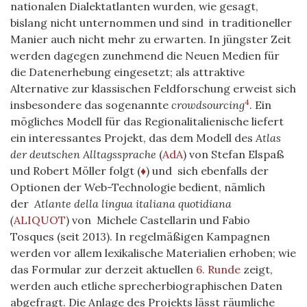
nationalen Dialektatlanten wurden, wie gesagt,
bislang nicht unternommen und sind in traditioneller
Manier auch nicht mehr zu erwarten. In jüngster Zeit
werden dagegen zunehmend die Neuen Medien für
die Datenerhebung eingesetzt; als attraktive
Alternative zur klassischen Feldforschung erweist sich
4
insbesondere das sogenannte
crowdsourcing
. Ein
mögliches Modell für das Regionalitalienische liefert
ein interessantes Projekt, das dem Modell des
Atlas
der deutschen Alltagssprache
(
AdA
) von Stefan Elspaß
und Robert Möller folgt (
♦
) und sich ebenfalls der
Optionen der Web-Technologie bedient, nämlich
der
Atlante della lingua italiana quotidiana
(
ALIQUOT
) von Michele Castellarin und Fabio
Tosques (seit 2013). In regelmäßigen Kampagnen
werden vor allem lexikalische Materialien erhoben; wie
das Formular zur derzeit aktuellen
6. Runde
zeigt,
werden auch etliche sprecherbiographischen Daten
abgefragt. Die Anlage des Projekts lässt räumliche