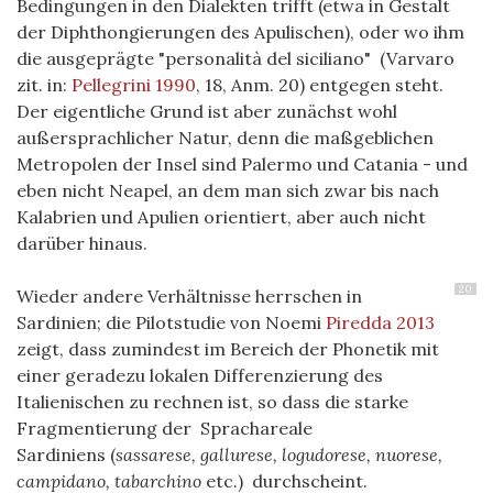
Bedingungen in den Dialekten trifft (etwa in Gestalt
der Diphthongierungen des Apulischen), oder wo ihm
die ausgeprägte "personalità del siciliano" (Varvaro
zit. in:
Pellegrini 1990
, 18, Anm. 20) entgegen steht.
Der eigentliche Grund ist aber zunächst wohl
außersprachlicher Natur, denn die maßgeblichen
Metropolen der Insel sind Palermo und Catania - und
eben nicht Neapel, an dem man sich zwar bis nach
Kalabrien und Apulien orientiert, aber auch nicht
darüber hinaus.
20
Wieder andere Verhältnisse herrschen in
Sardinien; die Pilotstudie von Noemi
Piredda 2013
zeigt, dass zumindest im Bereich der Phonetik mit
einer geradezu lokalen Differenzierung des
Italienischen zu rechnen ist, so dass die starke
Fragmentierung der Sprachareale
S
ardiniens
(
sassarese, gallurese,
logudorese,
nuorese,
campidano, tabarchino
etc.) durchscheint.