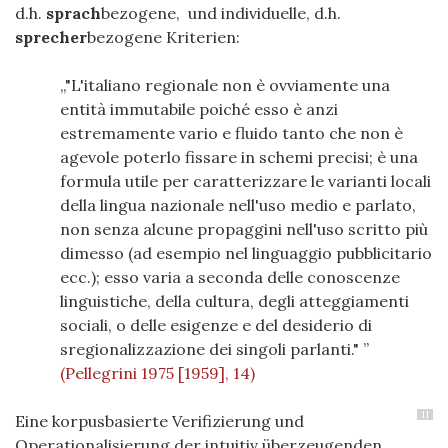
d.h.
sprach
bezogene, und individuelle, d.h.
sprecher
bezogene Kriterien:
"L'italiano regionale non è ovviamente una
entità immutabile poiché esso è anzi
estremamente vario e fluido tanto che non è
agevole poterlo fissare in schemi precisi; è una
formula utile per caratterizzare le varianti locali
della lingua nazionale nell'uso medio e parlato,
non senza alcune propaggini nell'uso scritto più
dimesso (ad esempio nel linguaggio pubblicitario
ecc.); esso varia a seconda delle conoscenze
linguistiche, della cultura, degli atteggiamenti
sociali, o delle esigenze e del desiderio di
sregionalizzazione dei singoli parlanti."
(Pellegrini 1975 [1959], 14)
11
Eine korpusbasierte Verifizierung und
Operationalisierung der intuitiv überzeugenden