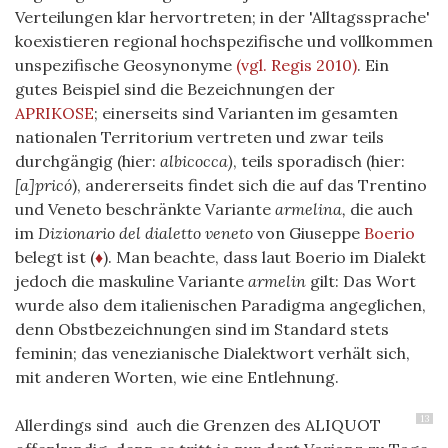
Verteilungen klar hervortreten; in der 'Alltagssprache'
koexistieren regional hochspezifische und vollkommen
unspezifische Geosynonyme
(vgl. Regis 2010)
. Ein
gutes Beispiel sind die Bezeichnungen der
APRIKOSE
; einerseits sind Varianten im gesamten
nationalen Territorium vertreten und zwar teils
durchgängig (hier:
albicocca)
, teils sporadisch (hier:
[a]pricó
), andererseits findet sich die auf das Trentino
und Veneto beschränkte Variante
armelina,
die auch
im
Dizionario del dialetto veneto
von Giuseppe
Boerio
belegt ist (
♦
). Man beachte, dass laut Boerio im Dialekt
jedoch die maskuline Variante
armelin
gilt: Das Wort
wurde also dem italienischen Paradigma angeglichen,
denn Obstbezeichnungen sind im Standard stets
feminin; das venezianische Dialektwort verhält sich,
mit anderen Worten, wie eine Entlehnung.
13
A
llerdings
sind auch die Grenzen des ALIQUOT