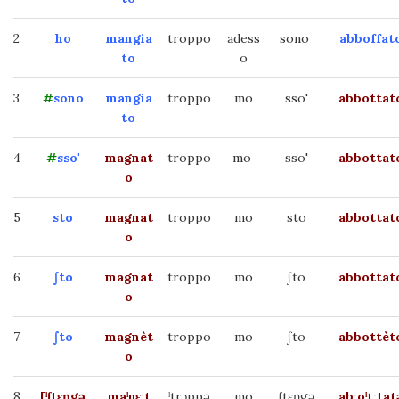
2
ho
mangia
troppo
adess
sono
abboffat
to
o
3
#
sono
mangia
troppo
mo
sso'
abbottat
to
4
#
sso'
magnat
troppo
mo
sso'
abbottat
o
5
sto
magnat
troppo
mo
sto
abbottat
o
6
∫to
magnat
troppo
mo
∫to
abbottat
o
7
∫to
magnèt
troppo
mo
∫to
abbottèt
o
8
[
ˡ
ʃtɛŋgə
maˡɲɛːt
ˡtrɔppə
mo
ʃtɛŋgə
abːoˡtːtat