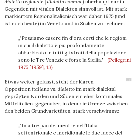
dialetto regionale
|
dialetto comune)
überhaupt nur in
Gegenden mit vitalen Dialekten sinnvoll ist. Mit stark
markiertem Regionalitalienisch war daher 1975 (und
ist noch heute) im Veneto und in Sizilien zu rechnen:
"Possiamo essere fin d'ora certi che le regioni
in cui il dialetto è più profondamente
abbarbicato in tutti gli strati della popolazione
sono le Tre Venezie e forse la Sicilia."
(Pellegrini
1975 [1959], 13)
16
Etwas weiter gefasst, steht der klaren
Opposition
italiano
vs.
dialetto
i
m stark dialektal
geprägten Norden und Süden ein eher kontinuales
Mittelitalien gegenüber, in dem die Grenze zwischen
den beiden Grundvarietäten
stark verschwimmt:
"In altre parole: mentre nell’Italia
settentrionale e meridionale le due facce del