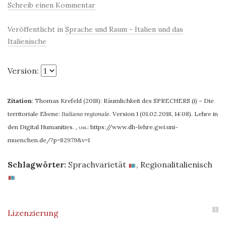
Schreib einen Kommentar
Veröffentlicht in
Sprache und Raum - Italien und das
Italienische
Version:
Zitation
:
Thomas Krefeld (2018): Räumlichkeit des SPRECHERS (i) – Die
territoriale Ebene:
Italiano regionale
. Version 1 (01.02.2018, 14:08). Lehre in
den Digital Humanities.
,
url:
https://www.dh-lehre.gwi.uni-
muenchen.de/?p=82979&v=1
Schlagwörter:
Sprachvarietät
,
Regionalitalienisch
1
Lizenzierung