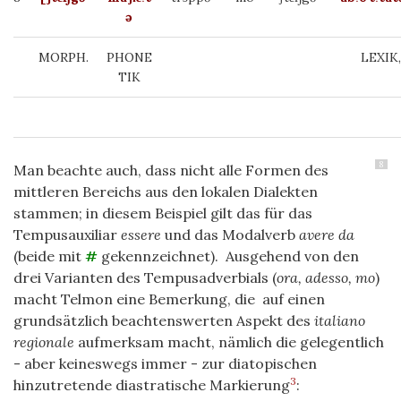
ə
MORPH.
PHONE
LEXI
TIK
8
Man beachte auch, dass nicht alle Formen des
mittleren Bereichs aus den lokalen Dialekten
stammen; in diesem Beispiel gilt das für das
Tempusauxiliar
essere
und das Modalverb
avere da
(beide mit
#
gekennzeichnet). Ausgehend von den
drei Varianten des Tempusadverbials (
ora, adesso, mo
)
macht Telmon eine Bemerkung, die auf einen
grundsätzlich beachtenswerten Aspekt des
italiano
regionale
aufmerksam macht, nämlich die gelegentlich
- aber keineswegs immer - zur diatopischen
3
hinzutretende diastratische Markierung
: