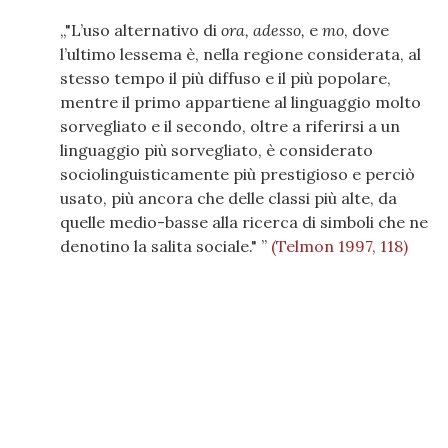
"L’uso alternativo di
ora, adesso,
e
mo
, dove
l’ultimo lessema è, nella regione considerata, al
stesso tempo il più diffuso e il più popolare,
mentre il primo appartiene al linguaggio molto
sorvegliato e il secondo, oltre a riferirsi a un
linguaggio più sorvegliato, è considerato
sociolinguisticamente più prestigioso e perciò
usato, più ancora che delle classi più alte, da
quelle medio-basse alla ricerca di simboli che ne
denotino la salita sociale."
(Telmon 1997, 118)