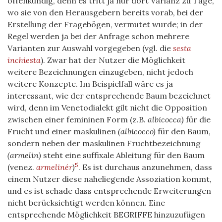
o
ffenkundig
, denn es tritt ja nur dort Varianz zu Tage,
wo sie von den Herausgebern bereits vorab, bei der
Erstellung der Fragebögen, vermutet wurde; in der
Regel werden ja bei der Anfrage schon mehrere
Varianten zur Auswahl vorgegeben (vgl. die
sesta
inchiesta
). Zwar hat der Nutzer die Möglichkeit
weitere Bezeichnungen einzugeben, nicht jedoch
weitere Konzepte. Im Beispielfall wäre es ja
interessant, wie der entsprechende Baum bezeichnet
wird, denn im Venetodialekt gilt nicht die Opposition
zwischen einer femininen Form (z.B.
albicocca)
für die
Frucht und einer maskulinen
(albicocco)
für den Baum,
sondern neben der maskulinen Fruchtbezeichnung
(armelin)
steht eine suffixale Ableitung für den Baum
5
(venez.
armelinér
)
. Es ist durchaus anzunehmen, dass
einem Nutzer diese naheliegende Assoziation kommt,
und es ist schade dass entsprechende Erweiterungen
nicht berücksichtigt werden können. Eine
entsprechende Möglichkeit BEGRIFFE hinzuzufügen