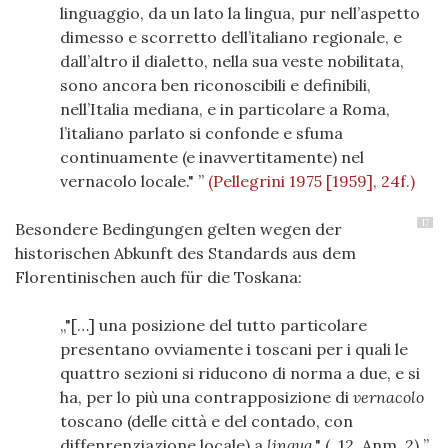
linguaggio, da un lato la lingua, pur nell’aspetto
dimesso e scorretto dell’italiano regionale, e
dall’altro il dialetto, nella sua veste nobilitata,
sono ancora ben riconoscibili e definibili,
nell’Italia mediana, e in particolare a Roma,
l’italiano parlato si confonde e sfuma
continuamente (e inavvertitamente) nel
vernacolo locale."
(Pellegrini 1975 [1959], 24f.)
17
Besondere Bedingungen gelten wegen der
historischen Abkunft des Standards aus dem
Florentinischen auch für die Toskana:
"[…] una posizione del tutto particolare
presentano ovviamente i toscani per i quali le
quattro sezioni si riducono di norma a due, e si
ha, per lo più una contrapposizione di
vernacolo
toscano (delle città e del contado, con
diffenrenziazione locale) a
lingua
." (
, 12, Anm. 2)