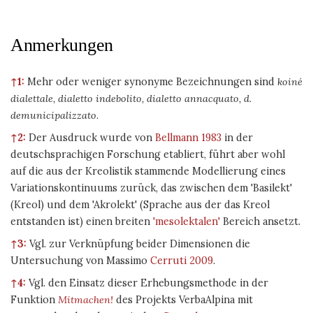
Anmerkungen
↑1:
Mehr oder weniger synonyme Bezeichnungen sind
koiné
dialettale, dialetto indebolito, dialetto annacquato, d.
demunicipalizzato.
↑2:
Der Ausdruck wurde von
Bellmann 1983
in der
deutschsprachigen Forschung etabliert, führt aber wohl
auf die aus der Kreolistik stammende Modellierung eines
Variationskontinuums zurück, das zwischen dem 'Basilekt'
(Kreol) und dem 'Akrolekt' (Sprache aus der das Kreol
entstanden ist) einen breiten
'mesolektalen'
Bereich ansetzt.
↑3:
Vgl. zur Verknüpfung beider Dimensionen die
Untersuchung von Massimo
Cerruti 2009
.
↑4:
Vgl. den Einsatz dieser Erhebungsmethode in der
Funktion
Mitmachen!
des Projekts VerbaAlpina mit