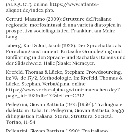
(ALIQUOT). online. https://www.atlante-
aliquot.de/index.php.
Cerruti, Massimo (2009): Strutture dell'italiano
regionale: morfosintassi di una varietà diatopica in
prospettiva sociolinguistica. Frankfurt am Main:
Lang.
Jaberg, Karl & Jud, Jakob (1928): Der Sprachatlas als
Forschungsinstrument. Kritische Grundlegung und
Einführung in den Sprach- und Sachatlas Italiens und
der Südschweiz. Halle [Saale: Niemeyer.
Krefeld, Thomas & Lücke, Stephan: Crowdsourcing,
in: VA-de 17/2, Methodologie. In: Krefeld, Thomas &
Lücke, Stephan, VerbaAlpina. online.
https://www.verba-alpina.gwi.uni-muenchen.de/?
page_id=493&db=172&letter=C#12.
Pellegrini, Giovan Battista (1975 [1959]): Tra lingua e
dialetto in Italia. In: Pellegrini, Giovan Battista, Saggi
di linguistica Italiana. Storia, Struttura, Società.
Torino, 11-54.
Pellegrini, Giovan Battista (1990): Tra italiano