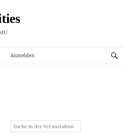
ties
LMU
Suchen
Anmelden
nach:
: