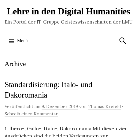
Lehre in den Digital Humanities
Ein Portal der IT-Gruppe Geisteswissenschaften der LMU
Suchen
Menü
nach:
Springe
Archive
zum
Inhalt
Standardisierung: Italo- und
Dakoromania
Veröffentlicht am
9. Dezember 2019
von
Thomas Krefeld
·
Schreib einen Kommentar
1. Ibero-, Gallo-, Italo-, Dakoromania Mit diesen vier
Ausdrücken sind die beiden Vorlesungen zur