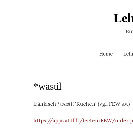
Leh
Ei
Home
Leh
*wastil
fränkisch
*wastil
'Kuchen' (vgl. FEW s.v.)
https://apps.atilf.fr/lecteurFEW/index