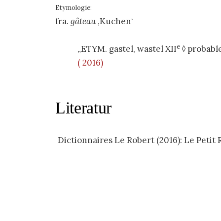
Etymologie:
fra.
gâteau
‚Kuchen‘
e
„ETYM.
gastel, wastel
XII
◊
probab
( 2016)
Literatur
Dictionnaires Le Robert (2016): Le Petit R