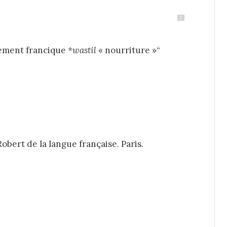
2
lement
francique
*
wastil
« nourriture »“
obert de la langue française. Paris.