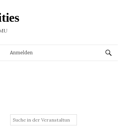
ties
LMU
Suchen
Anmelden
nach:
: