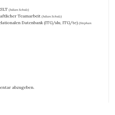
XSLT
(Julian Schulz)
haftlicher Teamarbeit
(Julian Schulz)
elationalen Datenbank (ITG/slu, ITG/te)
(Stephan
entar abzugeben.