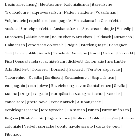
Dezimalrechnung
|
Mediterraner Kolonialismus
|
italienische
Troubadoure
|
altprovenzalisch
|
Nation
|
nazione
|
Vokalismus
|
Vulgärlatein
|
repubblica
|
compagnie
|
Venezianische Geschichte
|
Ausbau
|
Sprachgschichte
|
Ausbaustützen
|
Sprachsoziologie
|
Venedig
|
Lucchetto
|
Akkulturation
|
nautischer Wortschatz
|
Türkisch
|
Istriotisch
|
Dalmatisch
|
veneziano coloniale
|
Pidgin
|
Interlanguage
|
Foreigner
Talk
|
Seerepublik
|
Amalfi
|
Tabula de Amalpha
|
Karat
|
Galere
|
Seerecht
|
Pisa
|
Genua
|
mehrsprachige Schriftlichkeit
|
Diplomatie
|
merkantile
Schriftlichkeit
|
Kolonien
|
Korsisch
|
Sardisch
|
Territorialsprache
|
Tabarchino
|
Korsika
|
Sardinien
|
Katalanismen
|
Hispanismen
|
compagnia
|
città
|
pieve
|
Bezeichnungen von Staatsformen
|
Sevilla
|
Maona
|
Doge
|
Dogado
|
Europäische Stadtgeschichte
|
Kanzler
|
cancelliere
|
gheto novo
|
Venezianisch
|
Ausbaugrade
|
Verdrängesprache
|
tote Sprache
|
Dalmatien
|
Istrien
|
Istrorumänisch
|
Ragusa
|
Stratigraphie
|
lingua franca
|
Moliere
|
Goldoni
|
jargon
|
italiano
coloniale
|
Verkehrssprache
|
conto navale pisano
|
carta de logu
|
Fibonacci