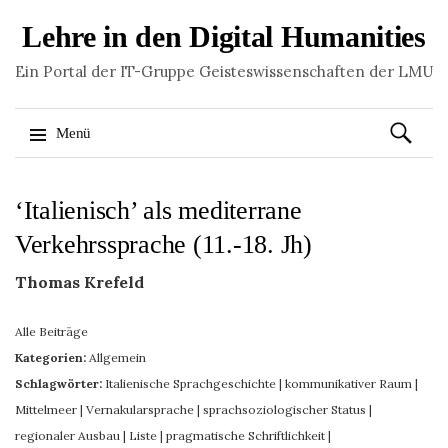
Lehre in den Digital Humanities
Ein Portal der IT-Gruppe Geisteswissenschaften der LMU
Suchen
Menü
nach:
Springe
‘Italienisch’ als mediterrane
zum
Inhalt
Verkehrssprache (11.-18. Jh)
Thomas Krefeld
Alle Beiträge
Kategorien:
Allgemein
Schlagwörter:
Italienische Sprachgeschichte
|
kommunikativer Raum
|
Mittelmeer
|
Vernakularsprache
|
sprachsoziologischer Status
|
regionaler Ausbau
|
Liste
|
pragmatische Schriftlichkeit
|