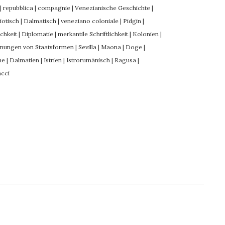
|
repubblica
|
compagnie
|
Venezianische Geschichte
|
riotisch
|
Dalmatisch
|
veneziano coloniale
|
Pidgin
|
chkeit
|
Diplomatie
|
merkantile Schriftlichkeit
|
Kolonien
|
nungen von Staatsformen
|
Sevilla
|
Maona
|
Doge
|
he
|
Dalmatien
|
Istrien
|
Istrorumänisch
|
Ragusa
|
cci