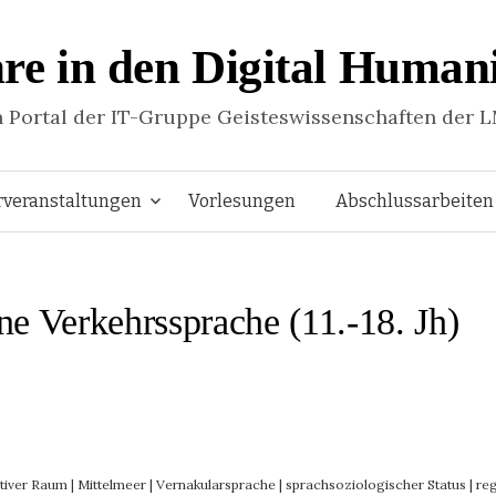
re in den Digital Humani
n Portal der IT-Gruppe Geisteswissenschaften der 
Springe
rveranstaltungen
Vorlesungen
Abschlussarbeiten
zum
rane Verkehrssprache (11.-18. Jh)
Inhalt
tiver Raum
|
Mittelmeer
|
Vernakularsprache
|
sprachsoziologischer Status
|
re