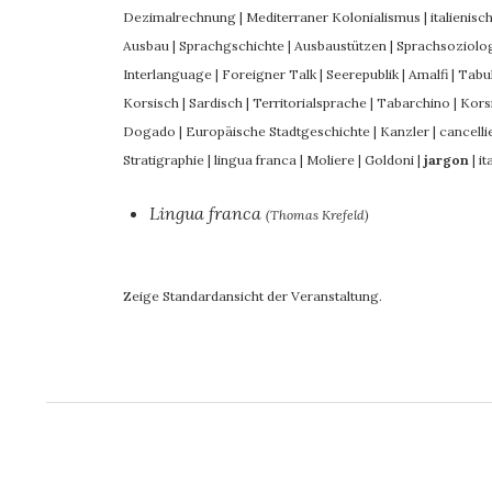
Dezimalrechnung
|
Mediterraner Kolonialismus
|
italienis
Ausbau
|
Sprachgschichte
|
Ausbaustützen
|
Sprachsoziolo
Interlanguage
|
Foreigner Talk
|
Seerepublik
|
Amalfi
|
Tabu
Korsisch
|
Sardisch
|
Territorialsprache
|
Tabarchino
|
Kors
Dogado
|
Europäische Stadtgeschichte
|
Kanzler
|
cancelli
Stratigraphie
|
lingua franca
|
Moliere
|
Goldoni
|
jargon
|
it
Lingua franca
(Thomas Krefeld)
Zeige Standardansicht der Veranstaltung.