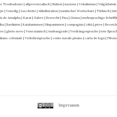
che Troubadoure
|
altprovenzalisch
|
Nation
|
nazione
|
Vokalismus
|
Vulgärlatein
gie
|
Venedig
|
Lucchetto
|
Akkulturation
|
nautischer Wortschatz
|
Türkisch
|
Ist
la de Amalpha
|
Karat
|
Galere
|
Seerecht
|
Pisa
|
Genua
|
mehrsprachige Schriftli
ika
|
Sardinien
|
Katalanismen
|
Hispanismen
|
compagnia
|
città
|
pieve
|
Bezeich
ere
|
gheto novo
|
Venezianisch
|
Ausbaugrade
|
Verdrängesprache
|
tote Sprac
aliano coloniale
|
Verkehrssprache
|
conto navale pisano
|
carta de logu
|
Fibona
Impressum