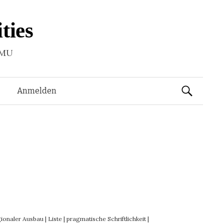
ties
LMU
Suchen
Anmelden
nach:
gionaler Ausbau
|
Liste
|
pragmatische Schriftlichkeit
|