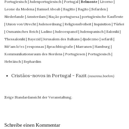
Portugiesisch
|
Judenportugiesisch
|
Portugal
|
Belmonte
|
Livorno
|
Leone da Modena
|
Samuel Aboab
|
Bagitto
|
Bagito
|
Sefarden
|
Niederlande
|
Amsterdam
|
Nação portuguesa
|
portugiesische Kaufleute
|
Union von Utrecht
|
Judenordnung
|
Religionsfreiheit
|
Inquisition
|
Türkei
|
Osmanisches Reich
|
Ladino
|
Judeoespanol
|
Judenspanisch
|
Saloniki
|
Thessaloniki
|
Bayezid
|
Jerusalem des Balkans
|
djudezmo
|
sefardí
|
Mé'am lo'ez
|
responsas
|
Sprachbiografie
|
Marranen
|
Hamburg
|
Kommunikationsraum des Nordens
|
Portugiesen
|
Portugiesisch
|
Hebräisch
|
Sephardim
Cristãos-novos in Portugal - Fazit
(susanna.boehm)
Zeige Standardansicht der Veranstaltung.
Schreibe einen Kommentar