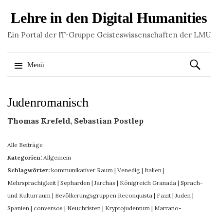
Lehre in den Digital Humanities
Ein Portal der IT-Gruppe Geisteswissenschaften der LMU
Suchen
Menü
nach:
Springe
Judenromanisch
zum
Inhalt
Thomas Krefeld, Sebastian Postlep
Alle Beiträge
Kategorien:
Allgemein
Schlagwörter:
kommunikativer Raum
|
Venedig
|
Italien
|
Mehrsprachigkeit
|
Sepharden
|
Jarchas
|
Königreich Granada
|
Sprach-
und Kulturraum
|
Bevölkerungsgruppen Reconquista
|
Fazit
|
Juden
|
Spanien
|
conversos
|
Neuchristen
|
Kryptojudentum
|
Marrano-