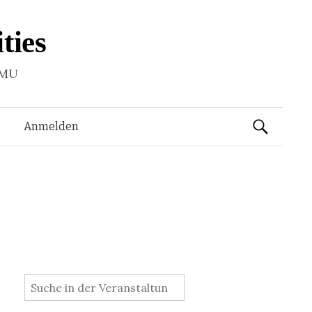
ties
LMU
Suchen
Anmelden
nach:
: