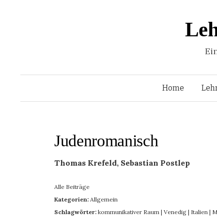
Leh
Ei
Home
Leh
Judenromanisch
Thomas Krefeld, Sebastian Postlep
Alle Beiträge
Kategorien:
Allgemein
Schlagwörter:
kommunikativer Raum
|
Venedig
|
Italien
|
M