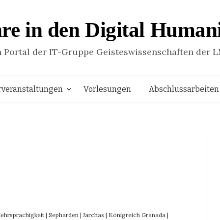
re in den Digital Humani
n Portal der IT-Gruppe Geisteswissenschaften der 
Springe
rveranstaltungen
Vorlesungen
Abschlussarbeiten
zum
Inhalt
ehrsprachigkeit
|
Sepharden
|
Jarchas
|
Königreich Granada
|