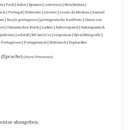
ta
|
Fazit
|
Juden
|
Spanien
|
conversos
|
Neuchristen
|
isch
|
Portugal
|
Belmonte
|
Livorno
|
Leone da Modena
|
Samuel
am
|
Nação portuguesa
|
portugiesische Kaufleute
|
Union von
kei
|
Osmanisches Reich
|
Ladino
|
Judeoespanol
|
Judenspanisch
djudezmo
|
sefardí
|
Mé'am lo'ez
|
responsas
|
Sprachbiografie
|
|
Portugiesen
|
Portugiesisch
|
Hebräisch
|
Sephardim
o (Sprache)
(Marie.Pittenauer)
entar abzugeben.