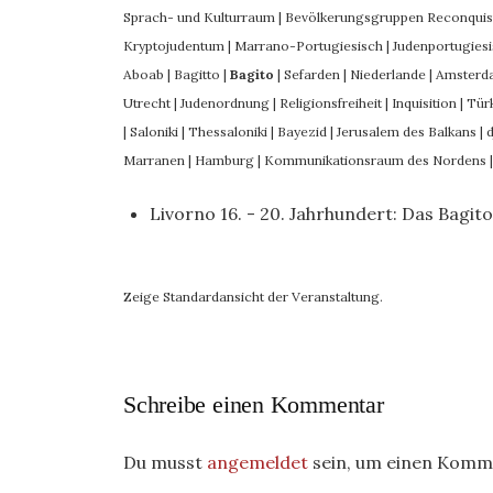
Sprach- und Kulturraum
|
Bevölkerungsgruppen Reconquis
Kryptojudentum
|
Marrano-Portugiesisch
|
Judenportugies
Aboab
|
Bagitto
|
Bagito
|
Sefarden
|
Niederlande
|
Amsterd
Utrecht
|
Judenordnung
|
Religionsfreiheit
|
Inquisition
|
Tür
|
Saloniki
|
Thessaloniki
|
Bayezid
|
Jerusalem des Balkans
|
Marranen
|
Hamburg
|
Kommunikationsraum des Nordens
Livorno 16. - 20. Jahrhundert: Das Bagit
Zeige Standardansicht der Veranstaltung.
Schreibe einen Kommentar
Du musst
angemeldet
sein, um einen Komm