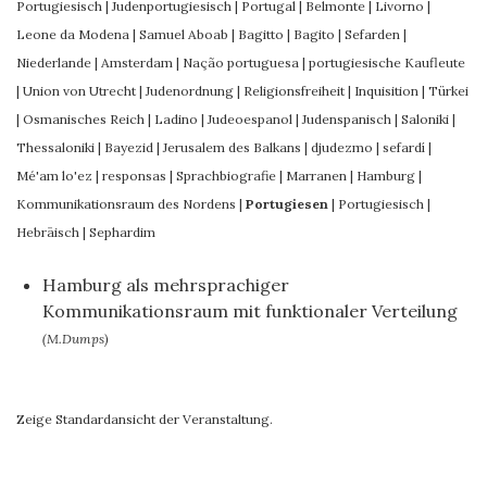
Portugiesisch
|
Judenportugiesisch
|
Portugal
|
Belmonte
|
Livorno
|
Leone da Modena
|
Samuel Aboab
|
Bagitto
|
Bagito
|
Sefarden
|
Niederlande
|
Amsterdam
|
Nação portuguesa
|
portugiesische Kaufleute
|
Union von Utrecht
|
Judenordnung
|
Religionsfreiheit
|
Inquisition
|
Türkei
|
Osmanisches Reich
|
Ladino
|
Judeoespanol
|
Judenspanisch
|
Saloniki
|
Thessaloniki
|
Bayezid
|
Jerusalem des Balkans
|
djudezmo
|
sefardí
|
Mé'am lo'ez
|
responsas
|
Sprachbiografie
|
Marranen
|
Hamburg
|
Kommunikationsraum des Nordens
|
Portugiesen
|
Portugiesisch
|
Hebräisch
|
Sephardim
Hamburg als mehrsprachiger
Kommunikationsraum mit funktionaler Verteilung
(M.Dumps)
Zeige Standardansicht der Veranstaltung.