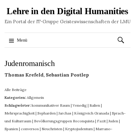
Lehre in den Digital Humanities
Ein Portal der IT-Gruppe Geisteswissenschaften der LMU
Suchen
Menü
nach:
Springe
Judenromanisch
zum
Inhalt
Thomas Krefeld, Sebastian Postlep
Alle Beiträge
Kategorien:
Allgemein
Schlagwörter:
kommunikativer Raum
|
Venedig
|
Italien
|
Mehrsprachigkeit
|
Sepharden
|
Jarchas
|
Königreich Granada
|
Sprach-
und Kulturraum
|
Bevölkerungsgruppen Reconquista
|
Fazit
|
Juden
|
Spanien
|
conversos
|
Neuchristen
|
Kryptojudentum
|
Marrano-