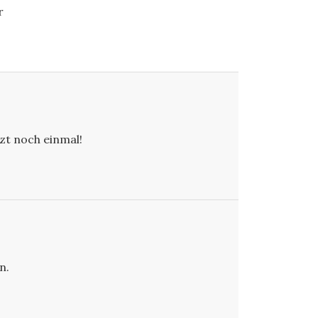
r
tzt noch einmal!
n.