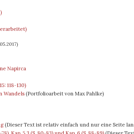
)
erarbeitet)
.05.2017)
ine Napirca
5: 118-130)
en Wandels
(Portfolioarbeit von Max Pahlke)
ng
(Dieser Text ist relativ einfach und nur eine Seite lan
78), Kap. 5.3 (S. 80-83) und Kap. 6 (S. 88-89)
(Dieser Text