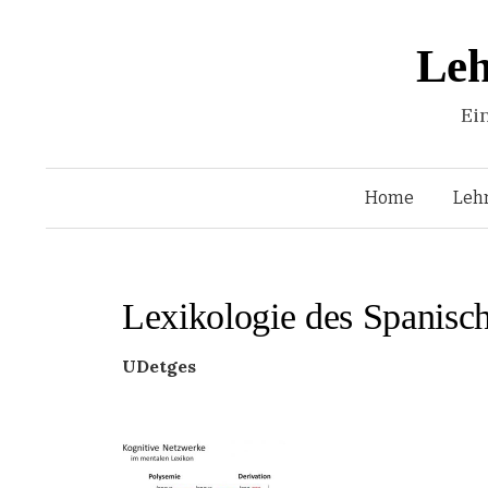
Leh
Ei
Home
Leh
Lexikologie des Spanisc
UDetges