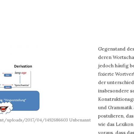
Gegenstand des 
deren Wortschat
jedoch häufig b
fixierte Wortve
der unterschied
insbesondere s
Konstruktionsg
und Grammatik a
postulieren, da
nt/uploads/2017/04/1492686603 Unbenannt
wie das Lexikon 
voraus, dass da