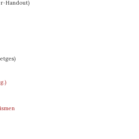
er-Handout)
etges)
g.)
tismen