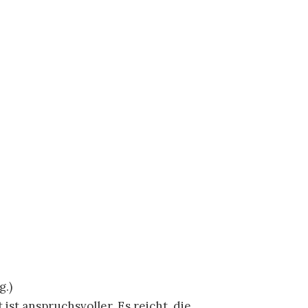
g.)
 ist anspruchsvoller. Es reicht, die