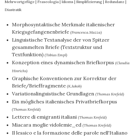
Mehrwortgefüge
|
Fraseologia
|
Idioms
|
Simplifizierung
|
Redundanz
|
Diastratik
Morphosyntaktische Merkmale italienischer
Kriegsgefangenenbriefe
(Francesca.Mazza)
Linguistische Textanalyse der von Spitzer
gesammelten Briefe (Textstruktur und
Textfunktion)
(Tobias Empl)
Konzeption eines dynamischen Briefkorpus
(Claudia
Hinrichs)
Graphische Konventionen zur Korrektur der
Briefe/Brieffragmente
(K.Jakob)
Variationslinguistische Grundlagen
(Thomas Krefeld)
Ein mögliches italienisches Privatbriefkorpus
(Thomas Krefeld)
Lettere di emigranti italiani
(Thomas Krefeld)
Miacara moglie vidolemie_ed
(Thomas Krefeld)
Il lessico e la formazione delle parole nell'Italiano