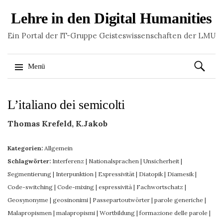
Lehre in den Digital Humanities
Ein Portal der IT-Gruppe Geisteswissenschaften der LMU
Suchen
Menü
nach:
Springe
L’italiano dei semicolti
zum
Inhalt
Thomas Krefeld, K.Jakob
Kategorien:
Allgemein
Schlagwörter:
Interferenz
|
Nationalsprachen
|
Unsicherheit
|
Segmentierung
|
Interpunktion
|
Expressivität
|
Diatopik
|
Diamesik
|
Code-switching
|
Code-mixing
|
espressività
|
Fachwortschatz
|
Geosynonyme
|
geosinonimi
|
Passepartoutwörter
|
parole generiche
|
Malapropismen
|
malapropismi
|
Wortbildung
|
formazione delle parole
|