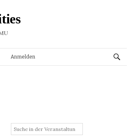
ties
LMU
Suchen
Anmelden
nach:
: