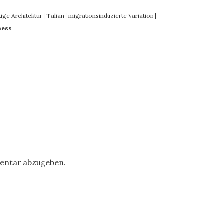
ige Architektur
|
Talian
|
migrationsinduzierte Variation
|
ness
entar abzugeben.