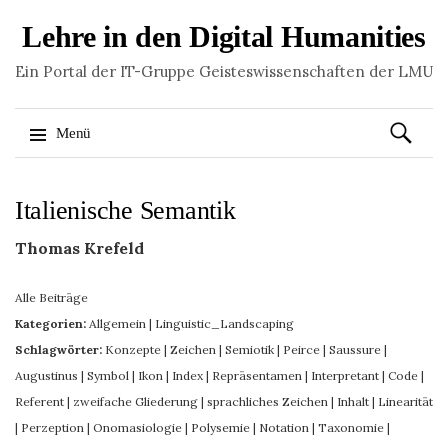
Lehre in den Digital Humanities
Ein Portal der IT-Gruppe Geisteswissenschaften der LMU
Suchen
Menü
nach:
Springe
Italienische Semantik
zum
Inhalt
Thomas Krefeld
Alle Beiträge
Kategorien:
Allgemein
|
Linguistic_Landscaping
Schlagwörter:
Konzepte
|
Zeichen
|
Semiotik
|
Peirce
|
Saussure
|
Augustinus
|
Symbol
|
Ikon
|
Index
|
Repräsentamen
|
Interpretant
|
Code
|
Referent
|
zweifache Gliederung
|
sprachliches Zeichen
|
Inhalt
|
Linearität
|
Perzeption
|
Onomasiologie
|
Polysemie
|
Notation
|
Taxonomie
|