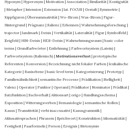
Hyponym
|
Hyperonym
|
Motivation
|
Assoziation
|
Similarität
|
Kontiguität
|
Metapher
|
Intension
|
Extension
|
lat. FOCUS
|
Gestalt
|
Symmetrie
|
Kippfiguren
|
Übersummativität
|
Wo-Strom
|
Was-Strom
|
Figur-
Hintergrund
|
Prägnanz
|
Salienz
|
Erkennen
|
Wahrnehmungsforschung
|
trajector
|
landmark
|
Deixis
|
Vertikalität
|
Lateralität
|
Figur
|
Symbolfeld
|
Zeigfeld
|
HIN-Deixis
|
HER-Deixis
|
Wahrnehmungsraum
|
basic color
terms
|
Grundfarbwörter
|
Entlehnung
|
Farbwortsystem (Latein)
|
Farbwortsystem (Italienisch)
|
Motivationsverlust
|
prototypische
Referenten
|
Konversion
|
Bezeichnung nicht fokaler Farben
|
lexikalische
Kategorie
|
Basisebene
|
basic level term
|
Kategorisierung
|
Prototyp
|
Familienähnlichkeit
|
semantische Prozesse
|
Prädikation
|
Stelligkeit
|
Valenz
|
Operator
|
Funktor
|
Operand
|
Prädikator
|
Nominator
|
Prädikat
|
Satzfunktion
|
Sachverhalt
|
Aktionsart
|
origo
|
Handlungsschema
|
Exposition
|
Witterungsverben
|
Semasiologie
|
semantische Rollen
|
Kasus
|
Transitivität
|
verbi inaccusativi
|
Kasusgrammtik
|
Akkusativsprachen
|
Phrasem
|
Sprichwort
|
Konstruktion
|
Idiomatizität
|
Festigkeit
|
Paarformeln
|
Person
|
Ereignis
|
Metonymie