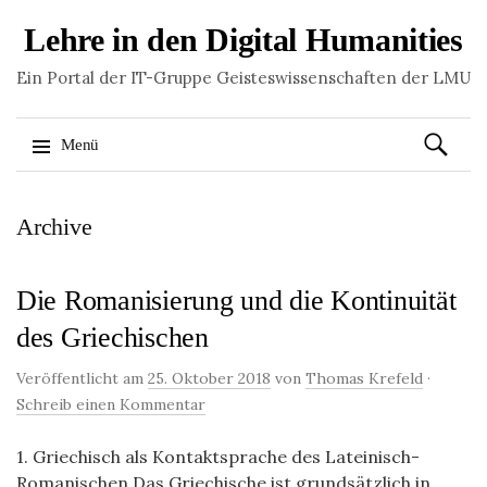
Lehre in den Digital Humanities
Ein Portal der IT-Gruppe Geisteswissenschaften der LMU
Suchen
Menü
nach:
Springe
Archive
zum
Inhalt
Die Romanisierung und die Kontinuität
des Griechischen
Veröffentlicht am
25. Oktober 2018
von
Thomas Krefeld
·
Schreib einen Kommentar
1. Griechisch als Kontaktsprache des Lateinisch-
Romanischen Das Griechische ist grundsätzlich in