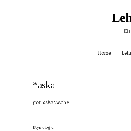
Leh
Ei
Home
Leh
*aska
got.
aska
'Äsche'
Etymologie: