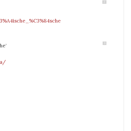
2
%C3%A4ische_%C3%84sche
3
he‘
ca/