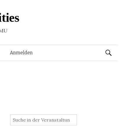
ties
LMU
Suchen
Anmelden
nach:
: