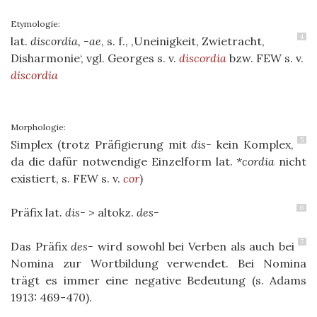
Etymologie:
4
lat.
discordia, -ae
, s. f., ‚Uneinigkeit, Zwietracht,
Disharmonie‘, vgl. Georges s. v.
discordia
bzw. FEW s. v.
discordia
Morphologie:
5
Simplex (trotz Präfigierung mit
dis-
kein Komplex,
da die dafür notwendige Einzelform lat.
*cordia
nicht
existiert, s. FEW s. v.
cor
)
6
Präfix lat.
dis-
> altokz.
des-
7
Das Präfix
des-
wird sowohl bei Verben als auch bei
Nomina zur Wortbildung verwendet. Bei Nomina
trägt es immer eine negative Bedeutung (s. Adams
1913: 469-470).