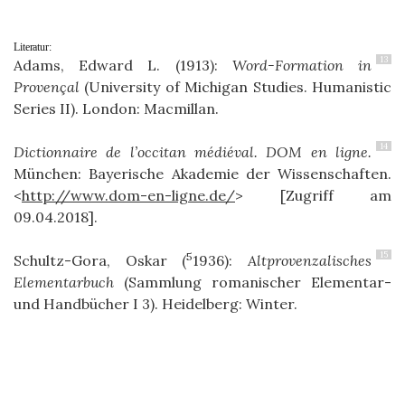
Literatur:
13
Adams, Edward L. (1913):
Word-Formation in
Provençal
(University of Michigan Studies. Humanistic
Series II). London: Macmillan.
14
Dictionnaire de l’occitan médiéval.
DOM en ligne.
München: Bayerische Akademie der Wissenschaften.
<
http://www.dom-en-ligne.de/
> [Zugriff am
09.04.2018].
15
5
Schultz-Gora, Oskar (
1936):
Altprovenzalisches
Elementarbuch
(Sammlung romanischer Elementar-
und Handbücher I 3). Heidelberg: Winter.