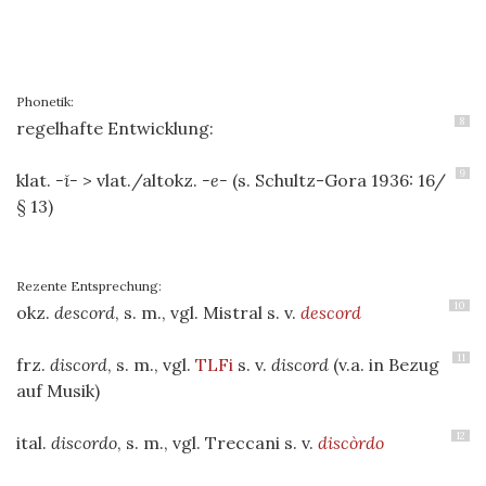
Phonetik:
8
regelhafte Entwicklung:
9
klat.
-ĭ-
> vlat./altokz.
-e-
(s. Schultz-Gora 1936: 16/
§ 13)
Rezente Entsprechung:
10
okz.
descord
, s. m., vgl. Mistral s. v.
descord
11
frz.
discord
, s. m., vgl.
TLFi
s. v.
discord
(v.a. in Bezug
auf Musik)
12
ital.
discordo
, s. m., vgl. Treccani s. v.
discòrdo