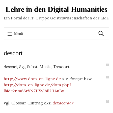
Lehre in den Digital Humanities
Ein Portal der IT-Gruppe Geisteswissenschaften der LMU
Suchen
Menü
nach:
Springe
descort
zum
Inhalt
1
descort,
Sg., Subst. Mask., 'Descort'
2
http://www.dom-en-ligne.de
s. v.
descǫrt
bzw.
http://dom-en-ligne.de/dom.php?
lhid=2nm66rVN71ISyIbFU1AuBy
3
vgl. Glossar-Eintrag okz.
dezacordar