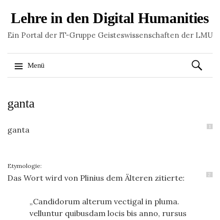
Lehre in den Digital Humanities
Ein Portal der IT-Gruppe Geisteswissenschaften der LMU
Suchen
Menü
nach:
Springe
ganta
zum
Inhalt
1
ganta
Etymologie:
2
Das Wort wird von Plinius dem Älteren zitierte:
Candidorum alterum vectigal in pluma.
velluntur quibusdam locis bis anno, rursus