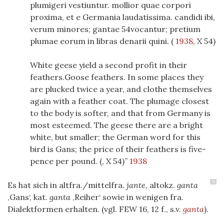
plumigeri vestiuntur. mollior quae corpori
proxima, et e Germania laudatissima. candidi ibi,
verum minores;
gantae
54
vocantur; pretium
plumae eorum in libras denarii quini. (
1938
, X 54)
White geese yield a second profit in their
feathers.
Goose feathers.
In some places they
are plucked twice a year, and clothe themselves
again with a feather coat. The plumage closest
to the body is softer, and that from Germany is
most esteemed. The geese there are a bright
white, but smaller; the German word for this
bird is
Gans;
the price of their feathers is five-
pence per pound. (
, X 54)
1938
3
Es hat sich in altfra./mittelfra.
jante,
altokz.
ganta
‚Gans‘, kat.
ganta
‚Reiher‘ sowie in wenigen fra.
Dialektformen erhalten. (vgl. FEW 16, 12 f., s.v.
ganta
).