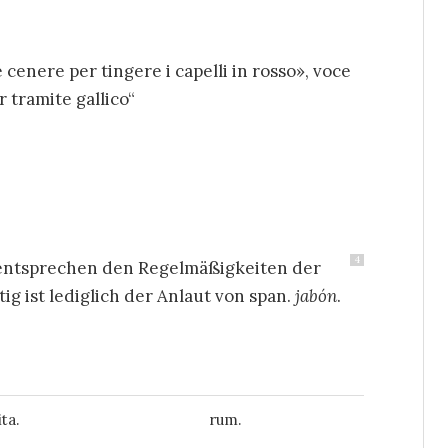
 cenere per tingere i capelli in rosso», voce
r tramite gallico“
4
entsprechen den Regelmäßigkeiten der
g ist lediglich der Anlaut von span.
jabón
.
ita.
rum.