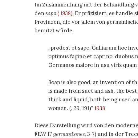
Im Zusammenhang mit der Behandlung vo
den
sapo
( 1938)
:
Er präzisiert, es handle 
Provinzen, die vor allem von germanisc
benutzt würde:
prodest et
sapo
, Galliarum hoc inve
optimus fagino et caprino, duobus m
Germanos maiore in usu viris quam f
Soap is also good, an invention of th
is made from suet and ash, the best
thick and liquid, both being used 
women. (
, 29, 191)
1938
Diese Darstellung wird von den moderne
FEW 17
germanismes,
3-7) und in der Trecc