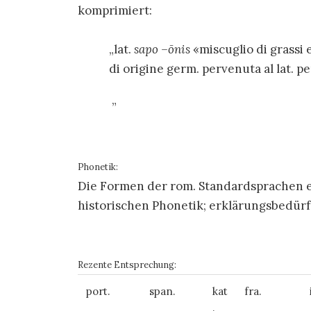
komprimiert:
lat.
sapo –
ō
nis
«miscuglio di grassi e
di origine germ. pervenuta al lat. pe
Phonetik:
Die Formen der rom. Standardsprachen 
historischen Phonetik; erklärungsbedürfti
Rezente Entsprechung:
port.
span.
kat
fra.
.