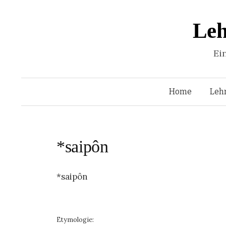
Leh
Ei
Home
Leh
*saipôn
*saipôn
Etymologie: