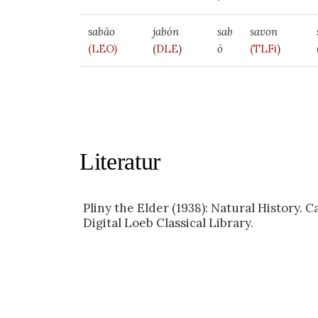
sabão
jabón
sab
savon
(LEO)
(
DLE
)
ó
(TLFi
)
Literatur
Pliny the Elder (1938): Natural History. 
Digital Loeb Classical Library.