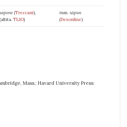
sapone
(
Treccani
),
rum.
săpun
(altita.
TLIO
)
(
Dexonline
)
Cambridge, Mass.: Havard University Press: