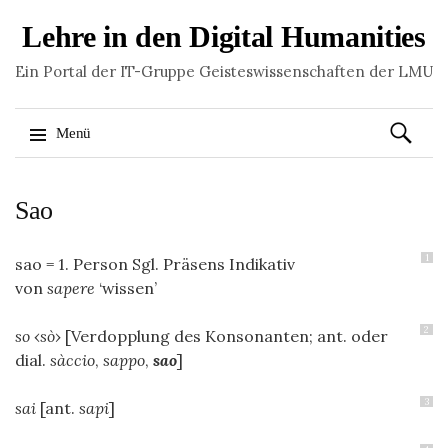
Lehre in den Digital Humanities
Ein Portal der IT-Gruppe Geisteswissenschaften der LMU
Suchen
Menü
nach:
Springe
Sao
zum
Inhalt
1
sao = 1. Person Sgl. Präsens Indikativ
von
sapere
‘wissen’
2
so
‹
sò
› [Verdopplung des Konsonanten; ant. oder
dial.
sàccio
,
sappo
,
sao
]
3
sai
[ant.
sapi
]