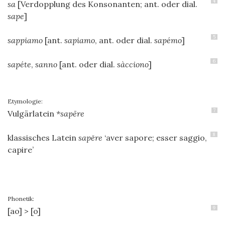
4
sa
[Verdopplung des Konsonanten; ant. oder dial.
sape
]
5
sappiamo
[ant.
sapiamo
, ant. oder dial.
sapémo
]
6
sapéte
,
sanno
[ant. oder dial.
sàcciono
]
Etymologie:
7
Vulgärlatein
*sap
ē
re
8
klassisches Latein
sap
ĕ
re
‘aver sapore; esser saggio,
capire’
Phonetik:
9
[ao] > [o]