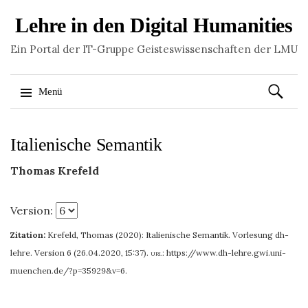
Lehre in den Digital Humanities
Ein Portal der IT-Gruppe Geisteswissenschaften der LMU
Suchen
Menü
nach:
Springe
Italienische Semantik
zum
Inhalt
Thomas Krefeld
Version:
Zitation:
Krefeld, Thomas (2020): Italienische Semantik. Vorlesung dh-
lehre. Version 6 (26.04.2020, 15:37).
url:
https://www.dh-lehre.gwi.uni-
muenchen.de/?p=35929&v=6
.