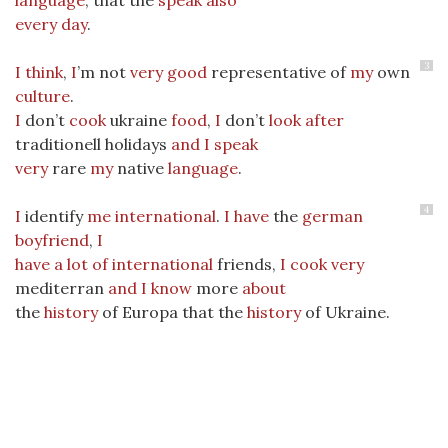
language
, that the
speak
also
every
day
.
3
I think
,
I
’m not
very
good
representative of
my
own
culture
.
I
don’t
cook
ukraine
food
,
I
don’t
look after
traditionell holidays
and
I
speak
very
rare
my
native
language
.
4
I
identify
me
international
.
I
have
the
german
boyfriend
,
I
have
a lot of
international
friends,
I
cook
very
mediterran
and
I
know
more
about
the
history
of Europa that the
history
of Ukraine.