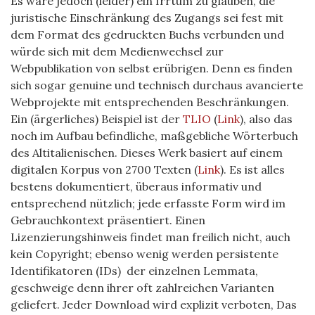
Es wäre jedoch (leider) ein Irrtum zu glauben, die
juristische Einschränkung des Zugangs sei fest mit
dem Format des gedruckten Buchs verbunden und
würde sich mit dem Medienwechsel zur
Webpublikation von selbst erübrigen. Denn es finden
sich sogar genuine und technisch durchaus avancierte
Webprojekte mit entsprechenden Beschränkungen.
Ein (ärgerliches) Beispiel ist der
TLIO
(
Link
), also das
noch im Aufbau befindliche, maßgebliche Wörterbuch
des Altitalienischen. Dieses Werk basiert auf einem
digitalen Korpus von 2700 Texten (
Link
). Es ist alles
bestens dokumentiert, überaus informativ und
entsprechend nützlich; jede erfasste Form wird im
Gebrauchkontext präsentiert. Einen
Lizenzierungshinweis findet man freilich nicht, auch
kein Copyright; ebenso wenig werden persistente
Identifikatoren (IDs) der einzelnen Lemmata,
geschweige denn ihrer oft zahlreichen Varianten
geliefert. Jeder Download wird explizit verboten, Das