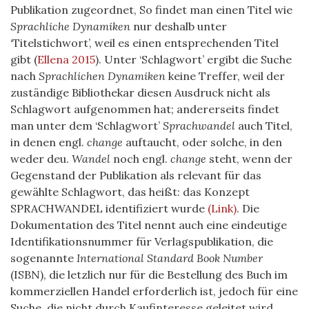
Publikation zugeordnet, So findet man einen Titel wie
Sprachliche Dynamiken
nur deshalb unter
‘Titelstichwort’, weil es einen entsprechenden Titel
gibt
(
Ellena 2015
)
. Unter ‘Schlagwort’ ergibt die Suche
nach
Sprachlichen Dynamiken
keine Treffer, weil der
zuständige Bibliothekar diesen Ausdruck nicht als
Schlagwort aufgenommen hat; andererseits findet
man unter dem ‘Schlagwort’
Sprachwandel
auch Titel,
in denen engl.
change
auftaucht, oder solche, in den
weder deu.
Wandel
noch engl.
change
steht, wenn der
Gegenstand der Publikation als relevant für das
gewählte Schlagwort, das heißt: das Konzept
SPRACHWANDEL identifiziert wurde
(Link)
. Die
Dokumentation des Titel nennt auch eine eindeutige
Identifikationsnummer für Verlagspublikation, die
sogenannte
International Standard Book Number
(ISBN), die letzlich nur für die Bestellung des Buch im
kommerziellen Handel erforderlich ist, jedoch für eine
Suche, die nicht durch Kaufinteresse geleitet wird,