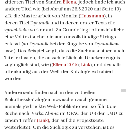
zitierten Titel von Sandra
Ellena
, jedoch finde ich auch
andere Titel wie (bei Abruf am 26.5.2020 auf Seite 10)
z.B. die Masterarbeit von Monika
(
Hausmann
)
, in
deren Titel
Dynamik
und in deren erster Textzeile
sprachliche
vorkommt. Zu Grunde liegt offensichtliche
eine Volltextsuche, die auch unvollständige Strings
erfasst (so
Dynamik
bei der Eingabe von
Dynamik
en
usw.). Das Beispiel zeigt, dass die Suchmaschinen auch
Titel erfassen, die ausschließlich als Druckerzeugnis
zugänglich sind, wie (
(
Ellena 2015
)
;
Link
), und deshalb
offenkundig aus der Welt der Kataloge extrahiert
wurden.
11
Andererseits finden sich in den virtuellen
Bibliothekskatalogen inzwischen auch genuine,
niemals gedruckte Web-Publikationen, so führt die
Suche nach
Verba Alpina
im OPAC der UB der LMU zu
einem Treffer
(Link)
, der auf die Projektseite
weiterleitet. Um die Suchlogik zu verstehen, ist es