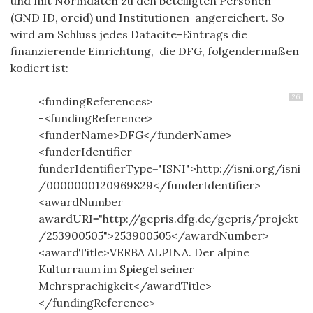
und mit
Normdaten zu den beteiligten P
ersonen
(GND ID, orcid) und Institutionen angereichert. So
wird am Schluss jedes Datacite-Eintrags die
finanzierende Einrichtung, die DFG, folgendermaßen
kodiert ist:
26
<fundingReferences>
-<fundingReference>
<funderName>DFG</funderName>
<funderIdentifier
funderIdentifierType="ISNI">http://isni.org/isni
/0000000120969829</funderIdentifier>
<awardNumber
awardURI="http://gepris.dfg.de/gepris/projekt
/253900505">253900505</awardNumber>
<awardTitle>VERBA ALPINA. Der alpine
Kulturraum im Spiegel seiner
Mehrsprachigkeit</awardTitle>
</fundingReference>