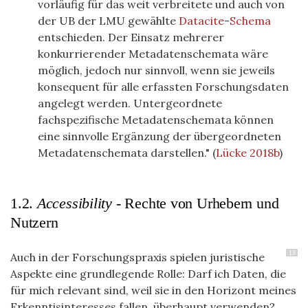
vorläufig für das weit verbreitete und auch von
der
UB
der
LMU
gewählte
Datacite
-
Schema
entschieden. Der Einsatz mehrerer
konkurrierender Metadatenschemata wäre
möglich, jedoch nur sinnvoll, wenn sie jeweils
konsequent für alle erfassten Forschungsdaten
angelegt werden. Untergeordnete
fachspezifische Metadatenschemata können
eine sinnvolle Ergänzung der übergeordneten
Metadatenschemata darstellen."
(
Lücke 2018b
)
1.2.
Accessibility -
Rechte von Urhebern und
Nutzern
13
Auch in der Forschungspraxis spielen juristische
Aspekte eine grundlegende Rolle: Darf ich Daten, die
für mich relevant sind, weil sie in den Horizont meines
Erkenntisinteresses fallen, überhaupt verwenden?