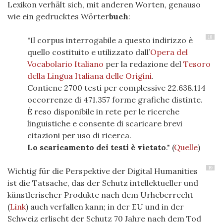
Lexikon verhält sich, mit anderen Worten, genauso
wie ein gedrucktes Wörter
buch
:
18
"Il corpus interrogabile a questo indirizzo è
quello costituito e utilizzato dall’
Opera del
Vocabolario Italiano
per la redazione del
Tesoro
della Lingua Italiana delle Origini
.
Contiene 2700 testi per complessive 22.638.114
occorrenze di 471.357 forme grafiche distinte.
È reso disponibile in rete per le ricerche
linguistiche e consente di scaricare brevi
citazioni per uso di ricerca.
Lo scaricamento dei testi è vietato
." (
Quelle
)
19
Wichtig für die Perspektive der Digital Humanities
ist die Tatsache, das der Schutz intellektueller und
künstlerischer Produkte nach dem Urheberrecht
(
Link
) auch verfallen kann; in der EU und in der
Schweiz erlischt der Schutz 70 Jahre nach dem Tod