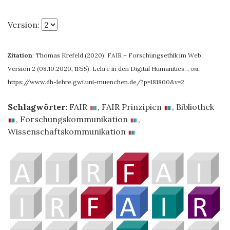
Version:
Zitation
:
Thomas Krefeld (2020): FAIR – Forschungsethik im Web.
Version 2 (08.10.2020, 11:55). Lehre in den Digital Humanities.
,
url:
https://www.dh-lehre.gwi.uni-muenchen.de/?p=181800&v=2
Schlagwörter:
FAIR
,
FAIR Prinzipien
,
Bibliothek
,
Forschungskommunikation
,
Wissenschaftskommunikation