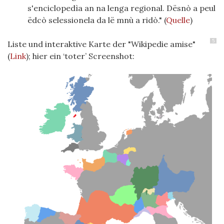
s'enciclopedìa an na lenga regional. Dësnò a peul
ëdcò selessionela da lë mnù a ridò." (
Quelle
)
5
Liste und interaktive Karte der "Wikipedie amise"
(
Link
); hier ein ‘toter’ Screenshot: