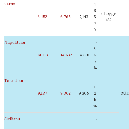
Sardu
↑
9
+ Legge
3,452
6 765
7,143
5,
482
9
7
Napulitanu
→
3,
14 113
14 632
14 691
6
7
%
Tarantinu
→
1,
9,187
9 302
9 305
2
SÜ
5
%
Sicilianu
→