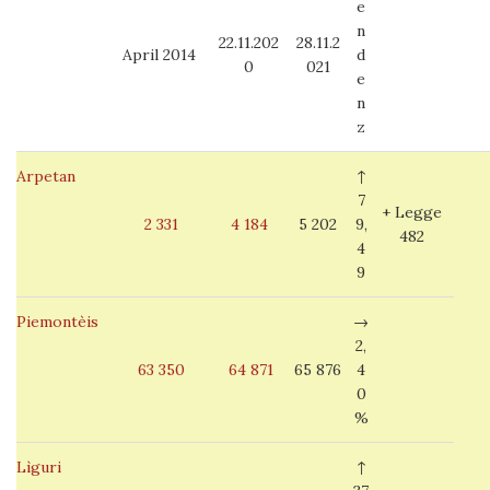
e
n
22.11.202
28.11.2
April 2014
d
0
021
e
n
z
Arpetan
↑
7
+ Legge
2 331
4 184
5 202
9,
482
4
9
Piemontèis
→
2,
63 350
64 871
65 876
4
0
%
Lìguri
↑