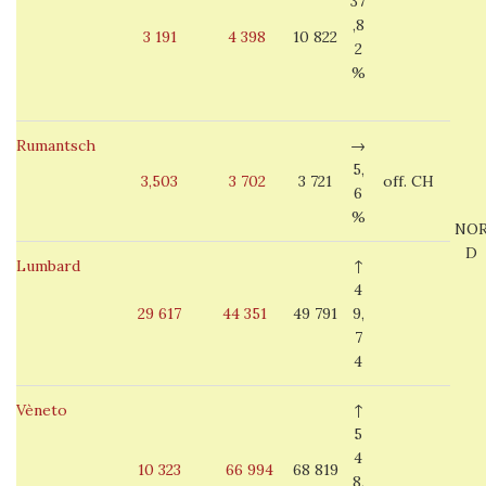
37
,8
3 191
4 398
10 822
2
%
Rumantsch
→
5,
3,503
3 702
3 721
off. CH
6
%
NO
D
Lumbard
↑
4
29 617
44 351
49 791
9,
7
4
Vèneto
↑
5
4
10 323
66 994
68 819
8,