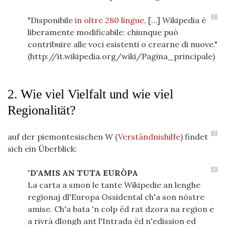
2
"Disponibile
in
oltre
280
lingue
, […] Wikipedia è
liberamente modificabile: chiunque può
contribuire alle voci esistenti o crearne di nuove."
(http://it.wikipedia.org/wiki/Pagina_principale)
2. Wie viel Vielfalt und wie viel
Regionalität?
3
auf der piemontesischen W (
Verständnishilfe
) findet
sich ein Überblick:
4
"D'AMIS AN TUTA EURÒPA
La carta a smon le tante Wikipedie an lenghe
regionaj dl'Europa Ossidental ch'a son nòstre
amise. Ch'a bata 'n colp ëd rat dzora na region e
a rivrà dlongh ant l'Intrada ëd n'edission ed