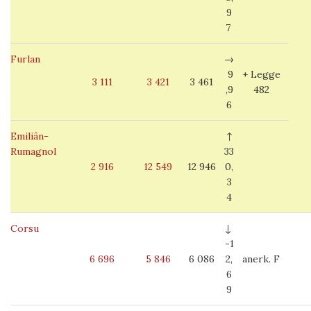
9
7
Furlan
→
9
+ Legge
3 111
3 421
3 461
,9
482
6
Emiliân-
↑
Rumagnol
33
2 916
12 549
12 946
0,
3
4
Corsu
↓
-1
6 696
5 846
6 086
2,
anerk. F
6
9