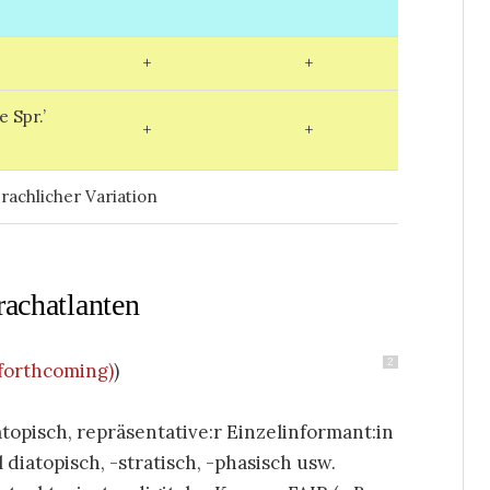
+
+
 Spr.’
+
+
achlicher Variation
rachatlanten
2
(forthcoming)
)
topisch, repräsentative:r Einzelinformant:in
iatopisch, -stratisch, -phasisch usw.