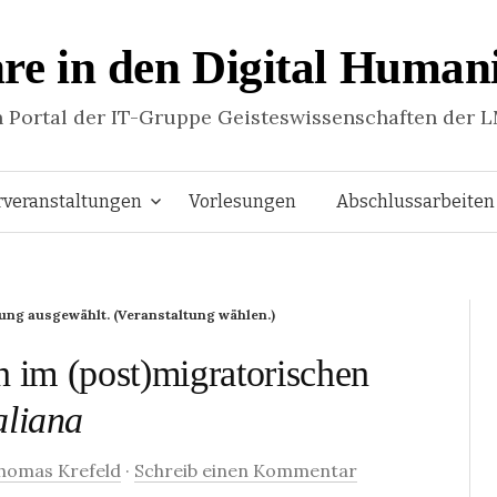
re in den Digital Humani
n Portal der IT-Gruppe Geisteswissenschaften der 
Springe
rveranstaltungen
Vorlesungen
Abschlussarbeiten
zum
tung ausgewählt.
(Veranstaltung wählen.)
Inhalt
n im (post)migratorischen
aliana
homas Krefeld
·
Schreib einen Kommentar