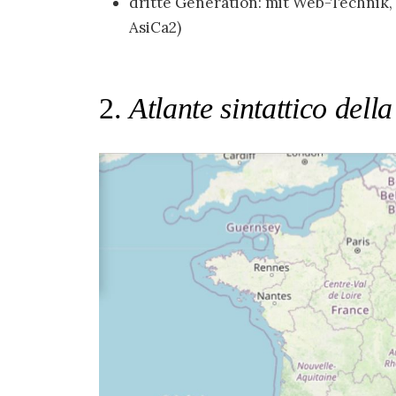
dritte Generation: mit Web-Technik, s
AsiCa2)
2.
Atlante sintattico dell