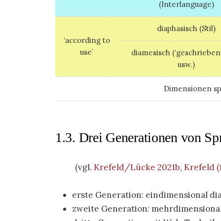
(Interlanguage)
diaphasisch (Stil)
‘according to
use’
diamesisch (‘geschriebene
usw.)
Dimensionen spr
1.3. Drei Generationen von Sp
(vgl.
Krefeld/Lücke 2021b
,
Krefeld 
erste Generation: eindimensional dia
zweite Generation: mehrdimensional d