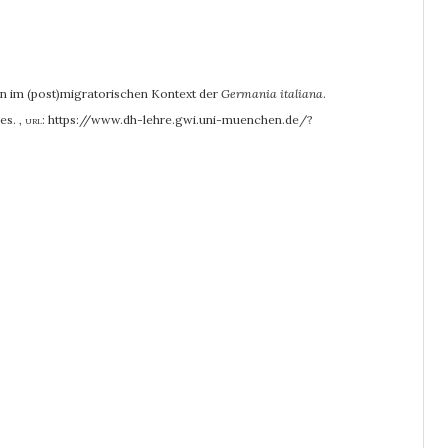
on im (post)migratorischen Kontext der
Germania italiana
.
ies.
,
url:
https://www.dh-lehre.gwi.uni-muenchen.de/?