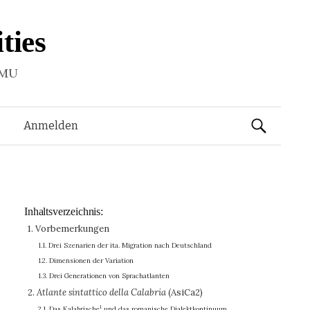
ties
LMU
Suchen
Anmelden
nach:
Inhaltsverzeichnis:
1. Vorbemerkungen
1.1. Drei Szenarien der ita. Migration nach Deutschland
1.2. Dimensionen der Variation
1.3. Drei Generationen von Sprachatlanten
2.
Atlante sintattico della Calabria
(AsiCa2)
1
2.1. Das Kalabrische
und das romanische Dialektkontinuum