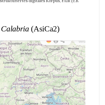
trukturiertes digitales Korpus, FAIR (z.B.
a Calabria
(AsiCa2)