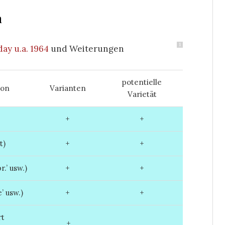
n
1
day u.a. 1964
und Weiterungen
potentielle
ion
Varianten
Varietät
+
+
t)
+
+
.’ usw.)
+
+
’ usw.)
+
+
rt
+