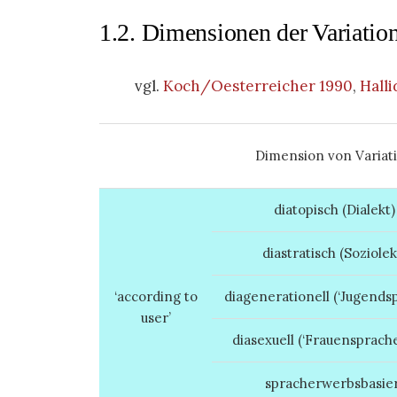
1.2. Dimensionen der Variatio
vgl.
Koch/Oesterreicher 1990
,
Halli
Dimension von Variat
diatopisch (Dialekt)
diastratisch (Soziolek
‘according to
diagenerationell (‘Jugendspr
user’
diasexuell (‘Frauensprache
spracherwerbsbasie