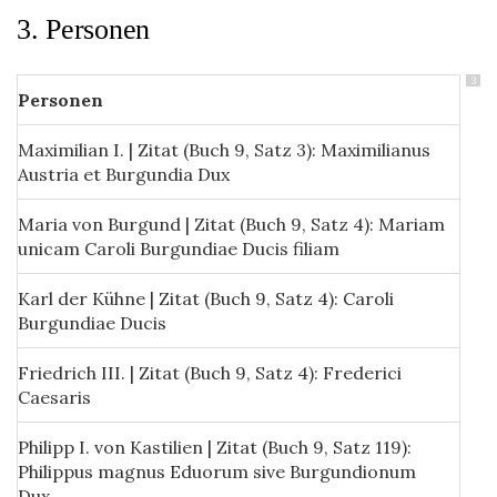
Caesaris thesauro reparari non possent ; maxima
3. Personen
pars turris plumbeae apud Galathas cecidit ;
sanctae Sophiae templum nichil fracturae passum
est , sola ejus turris à Machometis exstructa
3
Personen
funditus corruit ; calx et cementum , quo
Sanctorum imagines in Christi religionis
Maximilian I. | Zitat (Buch 9, Satz 3): Maximilianus
perniciem obfuscatae erant , terrae motûs
Austria et Burgundia Dux
violentiâ abs parietibus evulsa est , ita ut imagines
ût priùs palàm apparerent .
Maria von Burgund | Zitat (Buch 9, Satz 4): Mariam
unicam Caroli Burgundiae Ducis filiam
00.00.1510 |
Einberufung eines Reichstages
durch Maximilian I. in Augsburg.
| Zitat (Buch 9,
Karl der Kühne | Zitat (Buch 9, Satz 4): Caroli
Satz 295): anno natalis Christi 1510 plures Italiae ,
Burgundiae Ducis
Germaniae ac Galliae Principes a divo Maximiliano
Romanorum Imperatore in opidum Augustam
Friedrich III. | Zitat (Buch 9, Satz 4): Frederici
accersiti essent
Caesaris
Philipp I. von Kastilien | Zitat (Buch 9, Satz 119):
Philippus magnus Eduorum sive Burgundionum
Dux