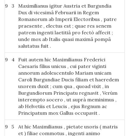
9
3
Maximilianus igitur Austria et Burgundia
Dux di vicesimâ Februarii in Regem
Romanorum ab Imperii Electoribus , patre
praesente , electus est ; quae res senem
patrem ingenti laetitiâ pro fectò affecit ;
unde mox ab Italis quasi maximâ pompâ
salutatus fuit .
9
4
Fuit autem hic Maximilianus Frederici
Caesaris filius unicus , cui pater viginti
annorum adolescentulo Mariam unicam
Caroli Burgundiae Ducis filiam et haeredem
uxorem duxit ; cum qua , quoad vixit , in
Burgundiorum Principatu regnavit , Verùm
interempto socero , ut suprà meminimus ,
ab Helvetiis et Leucis , ejus Regnum ac
Principatum mox Gallus occupavit .
9
5
At hic Maximilianus , pietate uxoris ( matris
et ) filiae commotus , ingenti animo