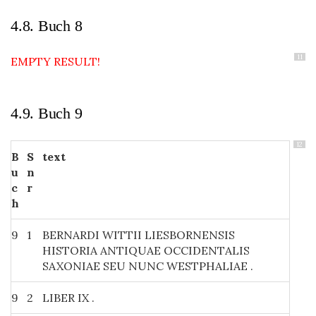
4.8. Buch 8
11
EMPTY RESULT!
4.9. Buch 9
12
B
S
text
u
n
c
r
h
9
1
BERNARDI WITTII LIESBORNENSIS
HISTORIA ANTIQUAE OCCIDENTALIS
SAXONIAE SEU NUNC WESTPHALIAE .
9
2
LIBER IX .