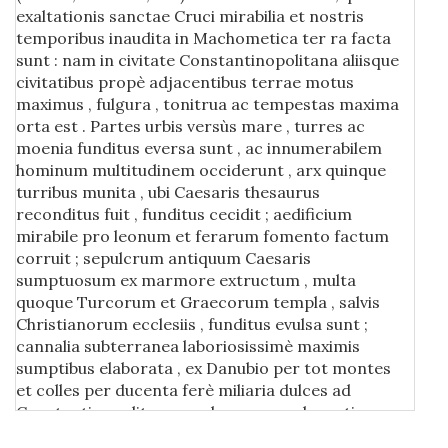
exaltationis sanctae Cruci mirabilia et nostris
temporibus inaudita in Machometica ter ra facta
sunt : nam in civitate Constantinopolitana aliisque
civitatibus propè adjacentibus terrae motus
maximus , fulgura , tonitrua ac tempestas maxima
orta est . Partes urbis versùs mare , turres ac
moenia funditus eversa sunt , ac innumerabilem
hominum multitudinem occiderunt , arx quinque
turribus munita , ubi Caesaris thesaurus
reconditus fuit , funditus cecidit ; aedificium
mirabile pro leonum et ferarum fomento factum
corruit ; sepulcrum antiquum Caesaris
sumptuosum ex marmore extructum , multa
quoque Turcorum et Graecorum templa , salvis
Christianorum ecclesiis , funditus evulsa sunt ;
cannalia subterranea laboriosissimè maximis
sumptibus elaborata , ex Danubio per tot montes
et colles per ducenta ferè miliaria dulces ad
Constantinopolitanam urbem aquas ducentia ,
omnia penè obruta sunt , quae , ût ajunt , toto