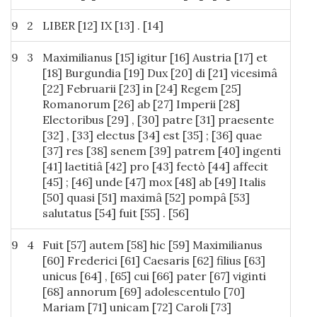
sponsum .
9
2
LIBER [12] IX [13] . [14]
9
7
Mortua autem Maria , Annam , Regis
Britaniae filiam , uxorem duxit circa annum
9
3
Maximilianus [15] igitur [16] Austria [17] et
Domini 1491 , quam tamen , cùm ad
[18] Burgundia [19] Dux [20] di [21] vicesimâ
sponsum per Gallias iret , Francorum Rex
[22] Februarii [23] in [24] Regem [25]
rapuit ac matrimonio sibi copulavit ,
Romanorum [26] ab [27] Imperii [28]
Margaretham quoque Maximiliani filiam ,
Electoribus [29] , [30] patre [31] praesente
adhuc admodum puellam , quam penes se
[32] , [33] electus [34] est [35] ; [36] quae
Gallus habebat , penitus intactam patri
[37] res [38] senem [39] patrem [40] ingenti
remisit ; quod inter Gallos Germanósque
[41] laetitiâ [42] pro [43] fectò [44] affecit
maximae discordiae semen praestitit .
[45] ; [46] unde [47] mox [48] ab [49] Italis
[50] quasi [51] maximâ [52] pompâ [53]
9
8
Eodem anno quinta post Pascae festum
salutatus [54] fuit [55] . [56]
feria Fredericus Imperator cum
Maximiliano jam Rege electo Coloniam venit
9
4
Fuit [57] autem [58] hic [59] Maximilianus
, multis comitantibus Principibus , ut et
[60] Frederici [61] Caesaris [62] filius [63]
coronam Aquis cum benedictione acciperet
unicus [64] , [65] cui [66] pater [67] viginti
; quod et ipsum ipsa Dominica Misericordias
[68] annorum [69] adolescentulo [70]
Domini factum est per Hermannum
Mariam [71] unicam [72] Caroli [73]