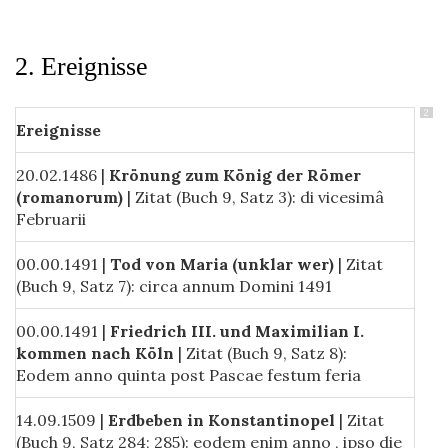
2. Ereignisse
2
Ereignisse
20.02.1486 |
Krönung zum König der Römer
(romanorum)
| Zitat (Buch 9, Satz 3): di vicesimâ
Februarii
00.00.1491 |
Tod von Maria (unklar wer)
| Zitat
(Buch 9, Satz 7): circa annum Domini 1491
00.00.1491 |
Friedrich III. und Maximilian I.
kommen nach Köln
| Zitat (Buch 9, Satz 8):
Eodem anno quinta post Pascae festum feria
14.09.1509 |
Erdbeben in Konstantinopel
| Zitat
(Buch 9, Satz 284; 285): eodem enim anno , ipso die