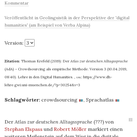
Kommentar
Veröffentlicht in
Geolinguistik in der Perspektive der 'digital
humanities' (am Beispiel von Verba Alpina)
Version:
Zitation
:
Thomas Krefeld (2019): Der
Atlas zur deutschen Alltagssprache
(AdA) – Crowdsourcing als empirische Methode. Version 3 (10.04.2019,
08:40). Lehre in den Digital Humanities.
,
url:
https://www.dh-
lehre.gwi.uni-muenchen.de/?p=30254&v=3
Schlagwörter:
crowdsourcing
,
Sprachatlas
1
Der
Atlas zur deutschen Alltagssprache
(???) von
Stephan Elspass
und
Robert Möller
markiert einen
weiteren Meilenstein auf dem Weg in die digitale