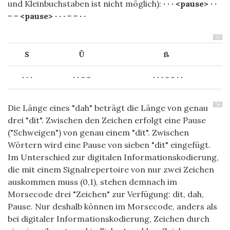
und Kleinbuchstaben ist nicht möglich):
· · · <pause>
· ·
− − <pause>
· · · − − · ·
53
S
Ü
ß
· · ·
· · − −
· · · − − · ·
54
Die Länge eines "dah" beträgt die Länge von genau
drei "dit". Zwischen den Zeichen erfolgt eine Pause
("Schweigen") von genau einem "dit". Zwischen
Wörtern wird eine Pause von sieben "dit" eingefügt.
Im Unterschied zur digitalen Informationskodierung,
die mit einem Signalrepertoire von nur zwei Zeichen
auskommen muss (0,1), stehen demnach im
Morsecode drei "Zeichen" zur Verfügung: dit, dah,
Pause. Nur deshalb können im Morsecode, anders als
bei digitaler Informationskodierung, Zeichen durch