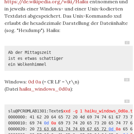
https://de.wikipedia.org/wiki/Haiku
entnommen und
in jeweils einer Windows- und einer Unix-kodierten
Textdatei abgespeichert. Das Unix-Kommando xxd
erlaubt die hexadezimale Darstellung der Dateiinhalte
(sog. "Hexdump"). Haiku:
17
Ab der Mittagszeit

ist es etwas schattiger

ein Wolkenhimmel
18
Windows:
0d
0a
(= CR LF = \r\n)
(Datei
haiku_windows_0d0a
):
19
slu@PCROMLAB1301:Texte$
xxd -g 1 haiku_windows_0d0a.t
0000000: 41 62 20 64 65 72 20 4d 69 74 74 61 67 73 7a
0000010: 69 74 
0d 
0a
 69 73 74 20 65 73 20 65 74 77 6
0000020: 20 
73 63 68 61 74 74 69 67 65 72 
0d 
0a
 65 6