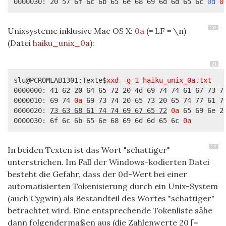
0000030: 20 57 6f 6c 6b 65 6e 68 69 6d 6d 65 6c 
0d 
0
20
Unixsysteme inklusive Mac OS X:
0a
(= LF = \n)
(Datei
haiku_unix_0a
):
21
slu@PCROMLAB1301:Texte$
xxd -g 1 haiku_unix_0a.txt
0000000: 41 62 20 64 65 72 20 4d 69 74 74 61 67 73 7a
0000010: 69 74 
0a
 69 73 74 20 65 73 20 65 74 77 61 7
0000020: 
73 63 68 61 74 74 69 67 65 72
0a
 65 69 6e 2
0000030: 6f 6c 6b 65 6e 68 69 6d 6d 65 6c 
0a
        
22
In beiden Texten ist das Wort "schattiger"
unterstrichen. Im Fall der Windows-kodierten Datei
besteht die Gefahr, dass der 0d-Wert bei einer
automatisierten Tokenisierung durch ein Unix-System
(auch Cygwin) als Bestandteil des Wortes "schattiger"
betrachtet wird. Eine entsprechende Tokenliste sähe
dann folgendermaßen aus (die Zahlenwerte 20 [=