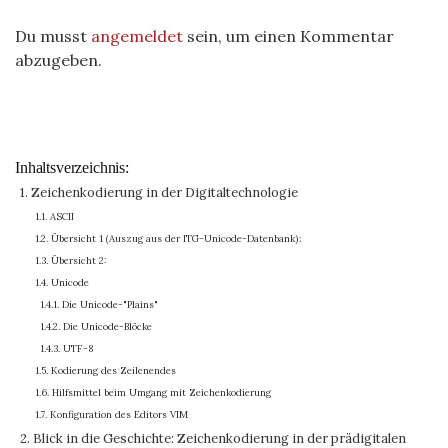
Du musst
angemeldet
sein, um einen Kommentar
abzugeben.
Inhaltsverzeichnis:
1. Zeichenkodierung in der Digitaltechnologie
1.1. ASCII
1.2. Übersicht 1 (Auszug aus der ITG-Unicode-Datenbank):
1.3. Übersicht 2:
1.4. Unicode
1.4.1. Die Unicode-"Plains"
1.4.2. Die Unicode-Blöcke
1.4.3. UTF-8
1.5. Kodierung des Zeilenendes
1.6. Hilfsmittel beim Umgang mit Zeichenkodierung
1.7. Konfiguration des Editors VIM
2. Blick in die Geschichte: Zeichenkodierung in der prädigitalen