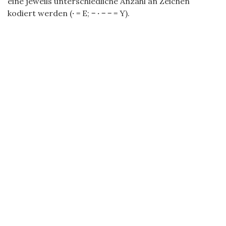
eine jeweils unterschiedliche Anzahl an Zeichen
kodiert werden (
·
= E;
− · − −
= Y).