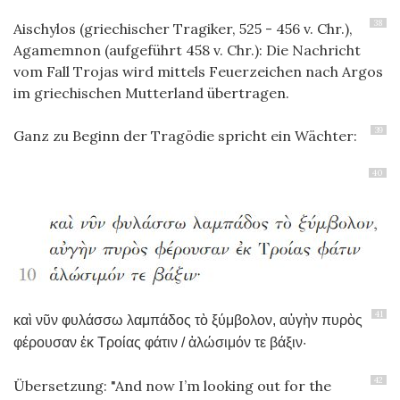
38
Aischylos (griechischer Tragiker, 525 - 456 v. Chr.),
Agamemnon (aufgeführt 458 v. Chr.): Die Nachricht
vom Fall Trojas wird mittels Feuerzeichen nach Argos
im griechischen Mutterland übertragen.
39
Ganz zu Beginn der Tragödie spricht ein Wächter:
40
41
καὶ νῦν φυλάσσω λαμπάδος τὸ ξύμβολον,
αὐγὴν πυρὸς
φέρουσαν ἐκ Τροίας φάτιν /
ἁλώσιμόν τε βάξιν·
42
Übersetzung: "And now I’m looking out for the