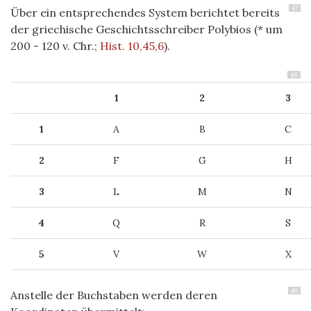
47
Über ein entsprechendes System berichtet bereits
der griechische Geschichtsschreiber Polybios (* um
200 - 120 v. Chr.;
Hist. 10,45,6
).
48
1
2
3
1
A
B
C
2
F
G
H
3
L
M
N
4
Q
R
S
5
V
W
X
49
Anstelle der Buchstaben werden deren