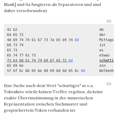
Blank] und 0a fungieren als Separatoren und sind
daher verschwunden):
23
41 62                                        Ab

64 65 72                                     der

4d 69 74 74 61 67 73 7a 65 69 74 
0d
          Mittagsz
69 73 74                                     ist

65 73                                        es

73 63 68 61 74 74 69 67 65 72 
0d
schatti
65 69 6e                                     ein

57 6f 6c 6b 65 6e 68 69 6d 6d 65 6c 
0d 
      Wolkenh
24
Eine Suche nach dem Wort "schattiger" in o.a.
Tokenliste würde keinen Treffer ergeben, da keine
exakte Übereinstimmung in der numerischen
Repräsentation zwischen Suchmuster und
gespeichertem Token vorhanden ist: