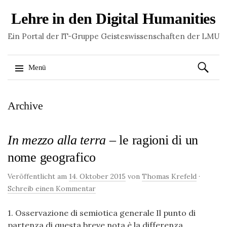
Lehre in den Digital Humanities
Ein Portal der IT-Gruppe Geisteswissenschaften der LMU
Suchen
Menü
nach:
Springe
Archive
zum
Inhalt
In mezzo alla terra
– le ragioni di un
nome geografico
Veröffentlicht am
14. Oktober 2015
von
Thomas Krefeld
·
Schreib einen Kommentar
1. Osservazione di semiotica generale Il punto di
partenza di questa breve nota è la differenza