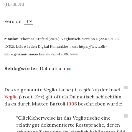
(11.-18. Jh)
Version:
Zitation
:
Thomas Krefeld (2025): Vegliotisch. Version 4 (22.02.2025,
10:52). Lehre in den Digital Humanities.
,
url:
https://www.dh-
lehre.gwi.uni-muenchen.de/?p=49000&v=4
Schlagwörter:
Dalmatisch
1
Das so genannte Vegliotische (it.
vegliotto
) der Insel
Veglia
(kroat.
Krk
) gilt oft als Dalmatisch schlechthin,
da es durch Matteo Bartoli
1906
beschrieben wurde:
2
"Glücklicherweise ist das Vegliotische eine
relativ gut dokumentierte Restsprache, deren