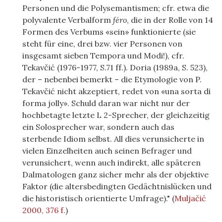
Personen und die Polysemantismen; cfr. etwa die
polyvalente Verbalform
féro
, die in der Rolle von 14
Formen des Verbums «sein» funktionierte (sie
steht für eine, drei bzw. vier Personen von
insgesamt sieben Tempora und Modi!), cfr.
Tekavčić (1976-1977, S.71 ff.). Doria (1989a, S. 523),
der – nebenbei bemerkt – die Etymologie von P.
Tekavčić nicht akzeptiert, redet von «una sorta di
forma jolly». Schuld daran war nicht nur der
hochbetagte letzte L 2-Sprecher, der gleichzeitig
ein Solosprecher war, sondern auch das
sterbende Idiom selbst. All dies verunsicherte in
vielen Einzelheiten auch seinen Befrager und
verunsichert, wenn auch indirekt, alle späteren
Dalmatologen ganz sicher mehr als der objektive
Faktor (die altersbedingten Gedächtnislücken und
die historistisch orientierte Umfrage)."
(
Muljačić
2000, 376 f.
)