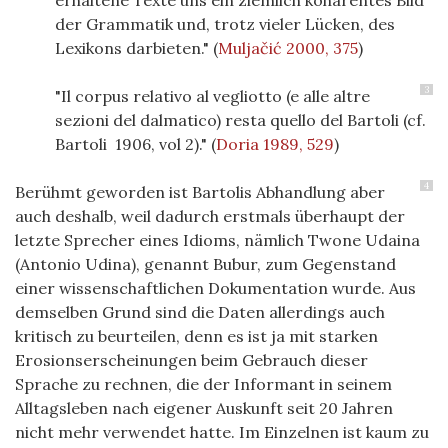
erhaltene Texte uns ein ziemlich kohärentes Bild
der Grammatik und, trotz vieler Lücken, des
Lexikons darbieten."
(
Muljačić 2000, 375
)
3
"Il corpus relativo al vegliotto (e alle altre
sezioni del dalmatico) resta quello del Bartoli (cf.
Bartoli 1906, vol 2)."
(
Doria 1989, 529
)
4
Berühmt geworden ist Bartolis Abhandlung aber
auch deshalb, weil dadurch erstmals überhaupt der
letzte Sprecher eines Idioms, nämlich Twone Udaina
(Antonio Udina), genannt Bubur, zum Gegenstand
einer wissenschaftlichen Dokumentation wurde. Aus
demselben Grund sind die Daten allerdings auch
kritisch zu beurteilen, denn es ist ja mit starken
Erosionserscheinungen beim Gebrauch dieser
Sprache zu rechnen, die der Informant in seinem
Alltagsleben nach eigener Auskunft seit 20 Jahren
nicht mehr verwendet hatte. Im Einzelnen ist kaum zu