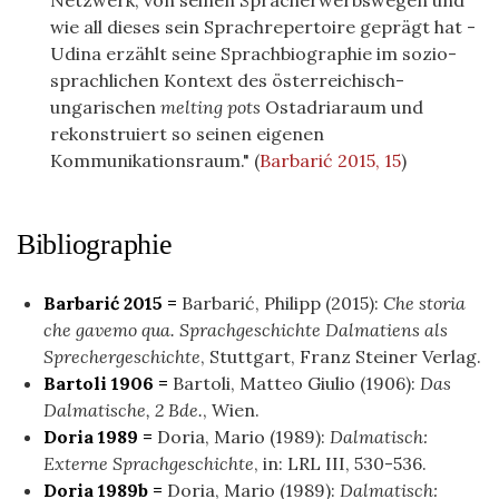
Netzwerk, von seinen Spracherwerbswegen und
wie all dieses sein Sprachrepertoire geprägt hat -
Udina erzählt seine Sprachbiographie im sozio-
sprachlichen Kontext des österreichisch-
ungarischen
melting pots
Ostadriaraum und
rekonstruiert so seinen eigenen
Kommunikationsraum."
(
Barbarić 2015, 15
)
Bibliographie
Barbarić 2015 =
Barbarić, Philipp (2015):
Che storia
che gavemo qua. Sprachgeschichte Dalmatiens als
Sprechergeschichte
, Stuttgart, Franz Steiner Verlag.
Bartoli 1906 =
Bartoli, Matteo Giulio (1906):
Das
Dalmatische, 2 Bde.
, Wien.
Doria 1989 =
Doria, Mario (1989):
Dalmatisch:
Externe Sprachgeschichte
, in: LRL III, 530-536.
Doria 1989b =
Doria, Mario (1989):
Dalmatisch: