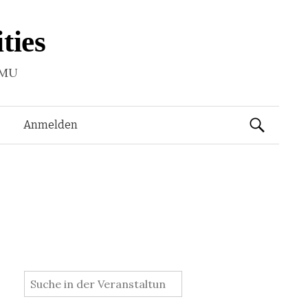
ties
LMU
Suchen
Anmelden
nach:
: