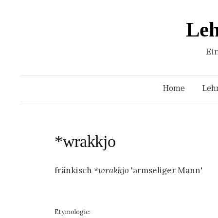
Leh
Ei
Home
Leh
*wrakkjo
fränkisch
*wrakkjo
'armseliger Mann'
Etymologie: