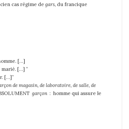
cien cas régime de
gars,
du
francique
homme. […]
marié. […]
r. […]
rçon de magasin, de laboratoire, de salle, de
BSOLUMENT
garçon
:
homme qui assure le