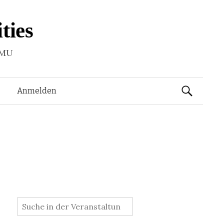
ties
LMU
Suchen
Anmelden
nach:
: