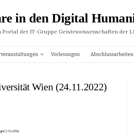
re in den Digital Humani
n Portal der IT-Gruppe Geisteswissenschaften der 
Springe
rveranstaltungen
Vorlesungen
Abschlussarbeiten
zum
versität Wien (24.11.2022)
Inhalt
ape
|
Grafitti