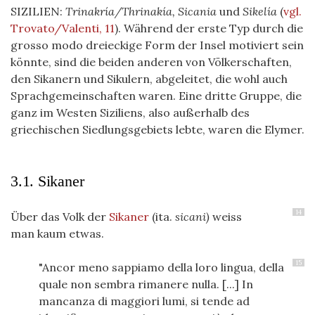
SIZILIEN:
Trinakría/Thrinakía, Sicania
und
Sikelía
(
vgl.
Trovato/Valenti, 11
)
. Während der erste Typ durch die
grosso modo dreieckige Form der Insel motiviert sein
könnte, sind die beiden anderen von Völkerschaften,
den Sikanern und Sikulern, abgeleitet, die wohl auch
Sprachgemeinschaften waren. Eine dritte Gruppe, die
ganz im Westen Siziliens, also außerhalb des
griechischen Siedlungsgebiets lebte, waren die Elymer.
3.1. Sikaner
14
Über das Volk der
Sikaner
(ita.
sicani)
weiss
man kaum etwas.
15
"Ancor meno sappiamo della loro lingua, della
quale non sembra rimanere nulla. [...] In
mancanza di maggiori lumi, si tende ad