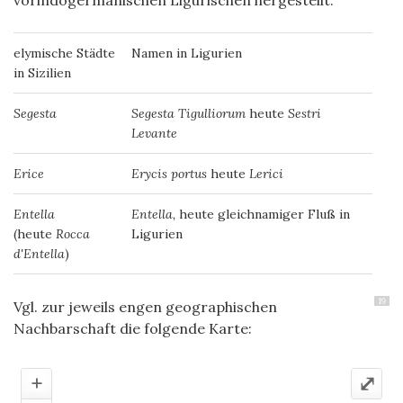
vorindogermanischen Ligurischen hergestellt.
elymische Städte
Namen in Ligurien
in Sizilien
Segesta
Segesta Tigulliorum
heute
Sestri
Levante
Erice
Erycis portus
heute
Lerici
Entella
Entella,
heute gleichnamiger Fluß in
(heute
Rocca
Ligurien
d'Entella
)
19
Vgl. zur jeweils engen geographischen
Nachbarschaft die folgende Karte:
+
⤢