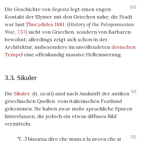
20
Die Geschichte von
Segesta
legt einen engen
Kontakt der Elymer mit den Griechen nahe; die Stadt
war laut
Thucydides 1881
(
History of the Peloponnesian
War,
7.57
) nicht von Griechen, sondern von Barbaren
bewohnt; allerdings zeigt sich schon in der
Architektur, insbesondere im unvollendeten
dorischen
Tempel
eine offenkundig massive Hellenisierung.
3.3. Sikuler
21
Die
Sikuler
(it.
sículi)
sind nach Auskunft der antiken
griechischen Quellen vom italienischen Festland
gekommen. Sie haben zwar mehr sprachliche Spuren
hinterlassen, die jedoch ein etwas diffuses Bild
vermitteln.
22
"[...] bisogna dire che manca la prova che si