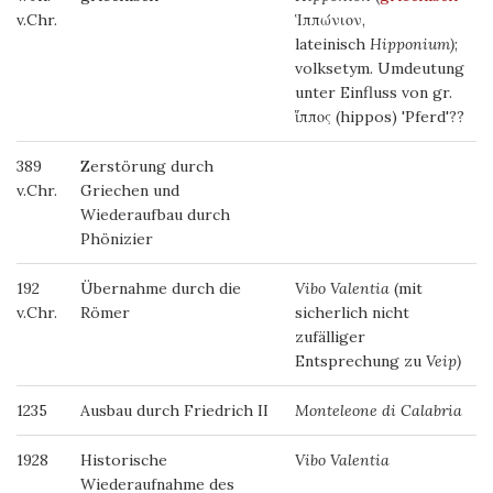
v.Chr.
Ἱππώνιον
,
lateinisch
Hipponium)
;
volksetym. Umdeutung
unter Einfluss von gr.
ἵππος
(hippos) 'Pferd'??
389
Zerstörung durch
v.Chr.
Griechen und
Wiederaufbau durch
Phönizier
192
Übernahme durch die
Vibo Valentia
(mit
v.Chr.
Römer
sicherlich nicht
zufälliger
Entsprechung zu
Veip)
1235
Ausbau durch Friedrich II
Monteleone di Calabria
1928
Historische
Vibo Valentia
Wiederaufnahme des