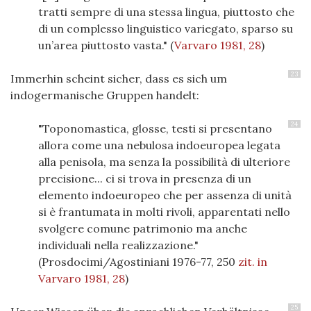
tratti sempre di una stessa lingua, piuttosto che
di un complesso linguistico variegato, sparso su
un’area piuttosto vasta."
(
Varvaro 1981, 28
)
23
Immerhin scheint sicher, dass es sich um
indogermanische Gruppen handelt:
24
"Toponomastica, glosse, testi si presentano
allora come una nebulosa indoeuropea legata
alla penisola, ma senza la possibilità di ulteriore
precisione... ci si trova in presenza di un
elemento indoeuropeo che per assenza di unità
si è frantumata in molti rivoli, apparentati nello
svolgere comune patrimonio ma anche
individuali nella realizzazione."
(Prosdocimi/Agostiniani 1976-77, 250
zit. in
Varvaro 1981, 28
)
25