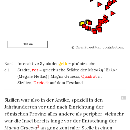
500 km
©
OpenStreetMap
contributors.
Kart
Interaktive Symbole:
gelb
=
phönizische
e 1
Städte
,
rot
=
griechi
sche Städte der Μεγάλη ῾Ελλάς
(Megalē Hellas) | Magna Graecia,
Quadrat
in
Sizilien,
Dreieck
auf dem Festland
12
Sizilien war also in der Antike, speziell in den
Jahrhunderten vor und nach Einrichtung der
römischen Provinz alles andere als peripher; vielmehr
war die Insel bereits lange vor der Entstehung der
3
Magna Graecia
an ganz zentraler Stelle in einen