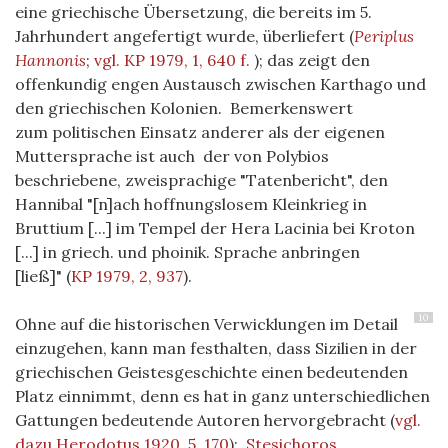
eine griechische Übersetzung, die bereits im 5.
Jahrhundert angefertigt wurde, überliefert (
Periplus
Hannonis
;
vgl. KP 1979, 1, 640 f.
); das zeigt den
offenkundig engen Austausch zwischen Karthago und
den griechischen Kolonien. Bemerkenswert
zum politischen Einsatz anderer als der eigenen
Muttersprache ist auch der von Polybios
beschriebene, zweisprachige "Tatenbericht", den
Hannibal "[n]ach hoffnungslosem Kleinkrieg in
Bruttium [...] im Tempel der Hera Lacinia bei Kroton
[...] in griech. und phoinik. Sprache anbringen
[ließ]"
(
KP 1979, 2, 937
)
.
10
Ohne auf die historischen Verwicklungen im Detail
einzugehen, kann man festhalten, dass Sizilien in der
griechischen Geistesgeschichte einen bedeutenden
Platz einnimmt, denn es hat in ganz unterschiedlichen
Gattungen bedeutende Autoren hervorgebracht
(
vgl.
dazu Herodotus 1920, 5, 170
)
:
Stesichoros