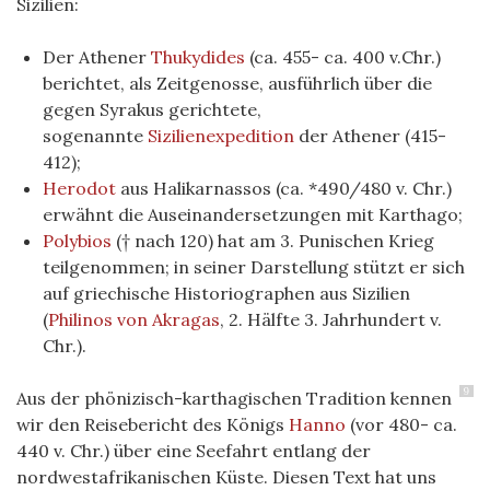
Sizilien:
Der Athener
Thukydides
(ca. 455- ca. 400 v.Chr.)
berichtet, als Zeitgenosse, ausführlich über die
gegen Syrakus gerichtete,
sogenannte
Sizilienexpedition
der Athener (415-
412);
Herodot
aus Halikarnassos (ca. *490/480 v. Chr.)
erwähnt die Auseinandersetzungen mit Karthago;
Polybios
(† nach 120) hat am 3. Punischen Krieg
teilgenommen; in seiner Darstellung stützt er sich
auf griechische Historiographen aus Sizilien
(
Philinos von Akragas
, 2. Hälfte 3. Jahrhundert v.
Chr.).
9
Aus der phönizisch-karthagischen Tradition kennen
wir den Reisebericht des Königs
Hanno
(vor 480- ca.
440 v. Chr.) über eine Seefahrt entlang der
nordwestafrikanischen Küste. Diesen Text hat uns