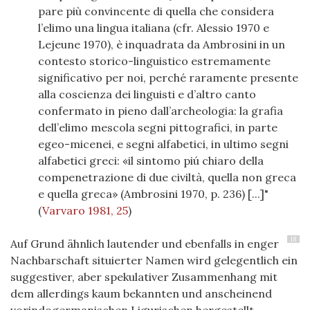
pare più convincente di quella che considera
l’elimo una lingua italiana (cfr. Alessio 1970 e
Lejeune 1970), è inquadrata da Ambrosini in un
contesto storico-linguistico estremamente
significativo per noi, perché raramente presente
alla coscienza dei linguisti e d’altro canto
confermato in pieno dall’archeologia: la grafia
dell’elimo mescola segni pittografici, in parte
egeo-micenei, e segni alfabetici, in ultimo segni
alfabetici greci: «il sintomo piú chiaro della
compenetrazione di due civiltà, quella non greca
e quella greca» (Ambrosini 1970, p. 236) [...]"
(
Varvaro 1981, 25
)
18
Auf Grund ähnlich lautender und ebenfalls in enger
Nachbarschaft situierter Namen wird gelegentlich ein
suggestiver, aber spekulativer Zusammenhang mit
dem allerdings kaum bekannten und anscheinend