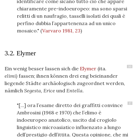
identificare come sicano tutto ciò che appare
chiaramente pre-indoeuropeo: ma sono sparsi
relitti di un naufragio, tasselli isolati dei quali è
perfino dubbia l’appartenenza ad un unico
mosaico."
(
Varvaro 1981, 23
)
3.2. Elymer
16
Ein wenig besser lassen sich die
Elymer
(ita.
elimi)
fassen; ihnen können drei eng beieinander
liegende Städte archäologisch zugeordnet werden,
nämlich
Segesta, Erice
und
Entella
.
17
"[...] ora l’esame diretto dei graffitti convince
Ambrosini (1968 e 1970) che l’elimo è
indoeuropeo anatolico, uscito dal crogiolo
linguistico microasiatico influenzato a lungo
dell’prestigio dell’ittita. Questa opinione, che mi