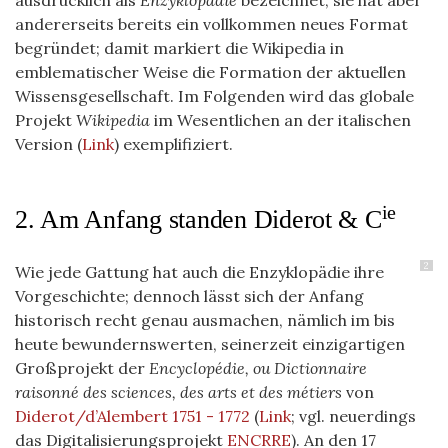
ausdrücklich als
Enzyklopädie
bezeichnet; sie hat aber
andererseits bereits ein vollkommen neues Format
begründet; damit markiert die Wikipedia in
emblematischer Weise die Formation der aktuellen
Wissensgesellschaft. Im Folgenden wird das globale
Projekt
Wikipedia
im Wesentlichen an der italischen
Version (
Link
) exemplifiziert.
ie
2. Am Anfang standen Diderot & C
2
Wie jede Gattung hat auch die Enzyklopädie ihre
Vorgeschichte; dennoch lässt sich der Anfang
historisch recht genau ausmachen, nämlich im bis
heute bewundernswerten, seinerzeit einzigartigen
Großprojekt der
Encyclopédie, ou Dictionnaire
raisonné des sciences, des arts et des métiers
von
Diderot/d’Alembert 1751 - 1772
(
Link
; vgl. neuerdings
das Digitalisierungsprojekt
ENCRRE
). An den 17