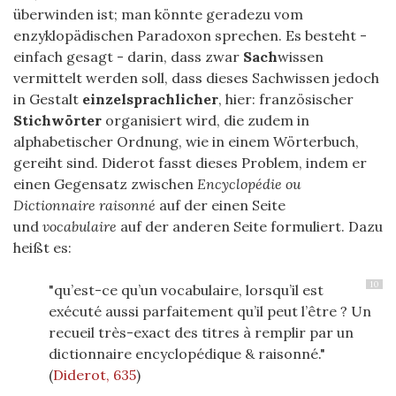
überwinden ist; man könnte geradezu vom
enzyklopädischen Paradoxon sprechen. Es besteht -
einfach gesagt - darin, dass zwar
Sach
wissen
vermittelt werden soll, dass dieses Sachwissen jedoch
in Gestalt
einzelsprachlicher
, hier: französischer
Stichwörter
organisiert wird, die zudem in
alphabetischer Ordnung, wie in einem Wörterbuch,
gereiht sind. Diderot fasst dieses Problem, indem er
einen Gegensatz zwischen
Encyclopédie ou
Dictionnaire raisonné
auf der einen Seite
und
vocabulaire
auf der anderen Seite formuliert. Dazu
heißt es:
10
"qu’est-ce qu’un vocabulaire, lorsqu’il est
exécuté aussi parfaitement qu’il peut l’être ? Un
recueil très-exact des titres à remplir par un
dictionnaire encyclopédique & raisonné."
(
Diderot, 635
)