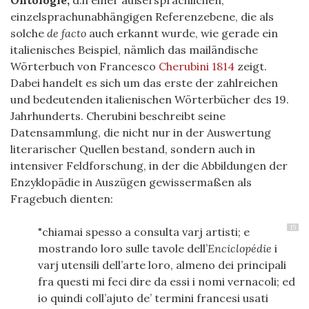
Ontologie,
d.h einer außersprachlichen,
einzelsprachunabhängigen Referenzebene, die als
solche
de facto
auch erkannt wurde, wie gerade ein
italienisches Beispiel, nämlich das mailändische
Wörterbuch von Francesco
Cherubini 1814
zeigt.
Dabei handelt es sich um das erste der zahlreichen
und bedeutenden italienischen Wörterbücher des 19.
Jahrhunderts. Cherubini beschreibt seine
Datensammlung, die nicht nur in der Auswertung
literarischer Quellen bestand, sondern auch in
intensiver Feldforschung, in der die Abbildungen der
Enzyklopädie in Auszügen gewissermaßen als
Fragebuch dienten:
15
"chiamai spesso a consulta varj artisti; e
mostrando loro sulle tavole dell’
Enciclopédie
i
varj utensili dell’arte loro, almeno dei principali
fra questi mi feci dire da essi i nomi vernacoli; ed
io quindi coll’ajuto de’ termini francesi usati