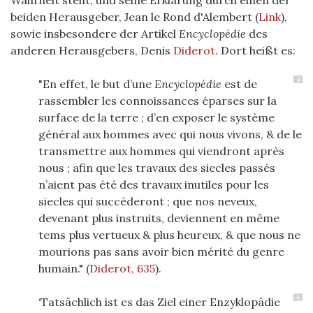
Wahrheit steht, und seine Erklärung durch einen der
beiden Herausgeber, Jean le Rond d'Alembert (
Link
),
sowie insbesondere der Artikel
Encyclopédie
des
anderen Herausgebers, Denis
Diderot
. Dort heißt es:
3
"En effet, le but d’une
Encyclopédie
est de
rassembler les connoissances éparses sur la
surface de la terre ; d’en exposer le système
général aux hommes avec qui nous vivons, & de le
transmettre aux hommes qui viendront après
nous ; afin que les travaux des siecles passés
n’aient pas été des travaux inutiles pour les
siecles qui succéderont ; que nos neveux,
devenant plus instruits, deviennent en même
tems plus vertueux & plus heureux, & que nous ne
mourions pas sans avoir bien mérité du genre
humain."
(
Diderot, 635
)
.
4
‘Tatsächlich ist es das Ziel einer Enzyklopädie