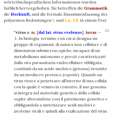
wörterbuchspezifischen Informationen wurden
farblich hervorgehoben. Sie betreffen die
Grammatik
,
die
Herkunft,
und die formale Zusammenfassung der
polysemen Bedeutungen
1.
und
2.a., 2.b.
in einem Text:
21
"
vìrus
s. m.
[
dal lat.
virus
«veleno»
],
invar.
–
1.
In biologia, termine con cui si designa un
gruppo di organismi, di natura non cellulare e di
dimensioni submicroscopiche, incapaci di un
metabolismo autonomo e perciò caratterizzati
dalla vita parassitaria endocellulare obbligata,
costituiti da un acido nucleico (
genoma
) rivestito
da un involucro proteico (
capside
). Quando un
virus riesce a penetrare all’interno di una cellula
con la quale è venuto in contatto, il suo genoma
si integra nel materiale genetico della cellula
ospite alterandone così il patrimonio genetico e
obbligandola a sintetizzare acidi nucleici e
proteine virali e quindi alla replicazione del virus.