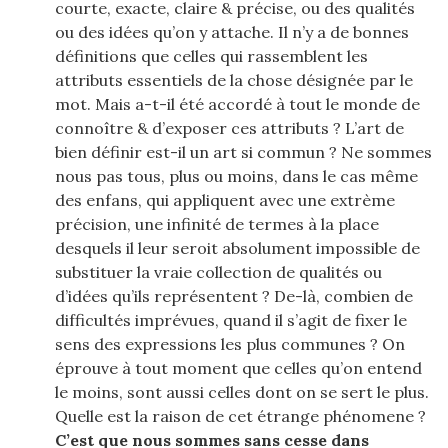
courte, exacte, claire & précise, ou des qualités
ou des idées qu’on y attache. Il n’y a de bonnes
définitions que celles qui rassemblent les
attributs essentiels de la chose désignée par le
mot. Mais a-t-il été accordé à tout le monde de
connoître & d’exposer ces attributs ? L’art de
bien définir est-il un art si commun ? Ne sommes
nous pas tous, plus ou moins, dans le cas même
des enfans, qui appliquent avec une extrème
précision, une infinité de termes à la place
desquels il leur seroit absolument impossible de
substituer la vraie collection de qualités ou
d’idées qu’ils représentent ? De-là, combien de
difficultés imprévues, quand il s’agit de fixer le
sens des expressions les plus communes ? On
éprouve à tout moment que celles qu’on entend
le moins, sont aussi celles dont on se sert le plus.
Quelle est la raison de cet étrange phénomene ?
C’est que nous sommes sans cesse dans