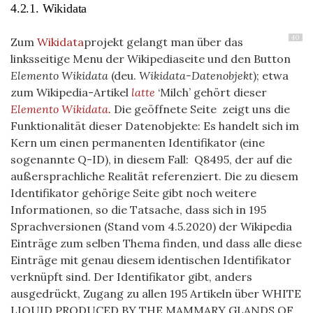
4.2.1. Wikidata
40
Zum
Wikidata
projekt gelangt man über das
linksseitige Menu der Wikipediaseite und den Button
Elemento Wikidata
(deu.
Wikidata-Datenobjekt
); etwa
zum Wikipedia-Artikel
latte
‘Milch’ gehört dieser
Elemento Wikidata
.
Die geöffnete Seite zeigt uns die
Funktionalität dieser Datenobjekte: Es handelt sich im
Kern um einen permanenten Identifikator (eine
sogenannte Q-ID), in diesem Fall:
Q8495, der auf die
außersprachliche Realität referenziert. Die zu diesem
Identifikator gehörige Seite gibt noch weitere
Informationen, so die Tatsache, dass sich in 195
Sprachversionen (Stand vom 4.5.2020) der Wikipedia
Einträge zum selben Thema finden, und dass alle diese
Einträge mit genau diesem identischen Identifikator
verknüpft sind. Der Identifikator gibt, anders
ausgedrückt, Zugang zu allen 195 Artikeln über WHITE
LIQUID PRODUCED BY THE MAMMARY GLANDS OF