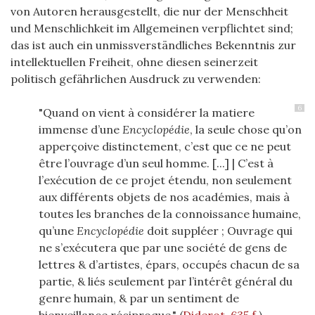
von Autoren herausgestellt, die nur der Menschheit
und Menschlichkeit im Allgemeinen verpflichtet sind;
das ist auch ein unmissverständliches Bekenntnis zur
intellektuellen Freiheit, ohne diesen seinerzeit
politisch gefährlichen Ausdruck zu verwenden:
6
"Quand on vient à considérer la matiere
immense d’une
Encyclopédie
, la seule chose qu’on
apperçoive distinctement, c’est que ce ne peut
être l’ouvrage d’un seul homme. [...] | C’est à
l’exécution de ce projet étendu, non seulement
aux différents objets de nos académies, mais à
toutes les branches de la connoissance humaine,
qu’une
Encyclopédie
doit suppléer ; Ouvrage qui
ne s’exécutera que par une société de gens de
lettres & d’artistes, épars, occupés chacun de sa
partie, & liés seulement par l’intérêt général du
genre humain, & par un sentiment de