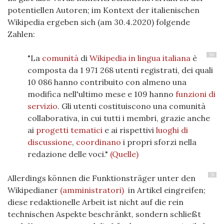
potentiellen Autoren; im Kontext der italienischen
Wikipedia ergeben sich (am 30.4.2020) folgende
Zahlen:
30
"La
comunità
di
Wikipedia in lingua italiana
è
composta da 1 971 268 utenti registrati, dei quali
10 086 hanno contribuito con almeno una
modifica nell'ultimo mese e 109 hanno
funzioni di
servizio
. Gli utenti costituiscono una comunità
collaborativa, in cui tutti i membri, grazie anche
ai
progetti tematici
e ai rispettivi
luoghi di
discussione
,
coordinano
i propri sforzi nella
redazione delle voci."
(Quelle)
31
Allerdings können die Funktionsträger unter den
Wikipedianer
(amministratori)
in Artikel eingreifen;
diese redaktionelle Arbeit ist nicht auf die rein
technischen Aspekte beschränkt, sondern schließt