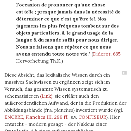
l’occasion de prononcer qu’une chose
est
telle ;
presque jamais dans la nécessité de
déterminer ce que c’est qu’
être tel
. Nos
jugemens les plus fréquens tombent sur des
objets particuliers, & le grand usage de la
langue & du monde suffit pour nous diriger.
Nous ne faisons que répéter ce que nous
avons
entendu toute notre vie.
" (
Diderot, 635
;
Hervorhebung Th.K.)
14
Diese Absicht, das lexikalische Wissen durch ein
massives Sachwissen zu ergänzen zeigt sich im
Versuch, das gesamte Wissen systematisch zu
schematisieren
(Link)
; sie erklärt auch den
außerordentlichen Aufwand, der in die Produktion der
Abbildungsbände (fra.
planches
) investiert wurde (vgl.
ENCRRE, Planches III, 299 ff.
; s.v.
CONFISEUR
). Hier
entsteht - modern gesagt - der Nukleus einer