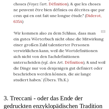
choses (
Voyez l’art
.
Définition
), & que les choses
ne peuvent être bien définies ou décrites que par
ceux qui en ont fait une longue étude."
(
Diderot,
635A
)
18
‘Wir kommen also zu dem Schluss, dass man
ein gutes Wörterbuch nicht ohne die Mitwirkung
einer großen Zahl talentierter Personen
verwirklichen kann, weil die Wortdefinitionen
sich nicht von den Sachdefinitionen
unterscheiden (v
gl. den Art
.
Définition
), & und weil
die Dinge nur von denjenigen gut definiert oder
beschrieben werden können, die sie lange
studiert haben.’ (Übers. Th.K.)
3. Treccani - oder das Ende der
gedruckten enzyklopädischen Tradition