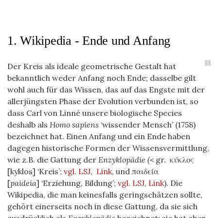
1. Wikipedia - Ende und Anfang
1
Der Kreis als ideale geometrische Gestalt hat
bekanntlich weder Anfang noch Ende; dasselbe gilt
wohl auch für das Wissen, das auf das Engste mit der
allerjüngsten Phase der Evolution verbunden ist, so
dass Carl von Linné unsere biologische Species
deshalb als
Homo sapiens
‘wissender Mensch’ (1758)
bezeichnet hat. Einen Anfang und ein Ende haben
dagegen historische Formen der Wissensvermittlung,
wie z.B. die Gattung der
Enzyklopädie (<
gr.
κύκλος
[kyklos] ‘Kreis’;
vgl. LSJ
,
Link
, und παιδεία
[
paideía
] ‘Erziehung, Bildung’;
vgl. LSJ
,
Link
). Die
Wikipedia, die man keinesfalls geringschätzen sollte,
gehört einerseits noch in diese Gattung, da sie sich