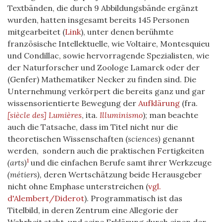
Textbänden, die durch 9 Abbildungsbände ergänzt
wurden, hatten insgesamt bereits 145 Personen
mitgearbeitet (
Link
), unter denen berühmte
französische Intellektuelle, wie Voltaire, Montesquieu
und Condillac, sowie hervorragende Spezialisten, wie
der Naturforscher und Zoologe Lamarck oder der
(Genfer) Mathematiker Necker zu finden sind. Die
Unternehmung verkörpert die bereits ganz und gar
wissensorientierte Bewegung der
Aufklärung
(fra.
[siècle des] Lumières
, ita.
Illuminismo
); man beachte
auch die Tatsache, dass im Titel nicht nur die
theoretischen Wissenschaften (
sciences)
genannt
werden, sondern auch die praktischen Fertigkeiten
1
(arts)
und die einfachen Berufe samt ihrer Werkzeuge
(métiers),
deren Wertschätzung beide Herausgeber
nicht ohne Emphase unterstreichen
(
vgl.
d'Alembert/Diderot
)
. Programmatisch ist das
Titelbild, in deren Zentrum eine Allegorie der