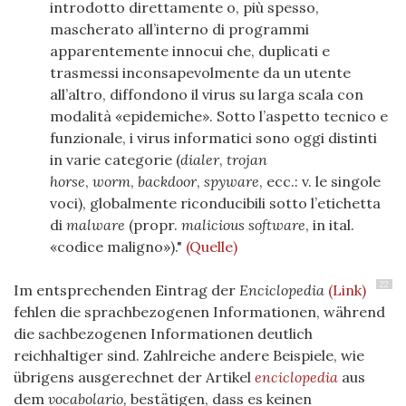
introdotto direttamente o, più spesso,
mascherato all’interno di programmi
apparentemente innocui che, duplicati e
trasmessi inconsapevolmente da un utente
all’altro, diffondono il virus su larga scala con
modalità «epidemiche». Sotto l’aspetto tecnico e
funzionale, i virus informatici sono oggi distinti
in varie categorie (
dialer
,
trojan
horse
,
worm
,
backdoor
,
spyware
, ecc.: v. le singole
voci), globalmente riconducibili sotto l’etichetta
di
malware
(propr.
malicious software
, in ital.
«codice maligno»)."
(Quelle)
22
Im entsprechenden Eintrag der
Enciclopedia
(Link)
fehlen die sprachbezogenen Informationen, während
die sachbezogenen Informationen deutlich
reichhaltiger sind. Zahlreiche andere Beispiele, wie
übrigens ausgerechnet der Artikel
enciclopedia
aus
dem
vocabolario,
bestätigen, dass es keinen