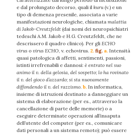
caratterizzate dal lungo periodo di incubazione
e dal prolungato decorso, quali il
kuru
(v.) e un
tipo di demenza presenile, associata a varie
manifestazioni neurologiche, chiamata
malattia
di Jakob-Creutzfeldt
(dai nomi dei neuropsichiatri
tedeschi A.M. Jakob e H.G. Creutzfeldt, che ne
descrissero il quadro clinico). Per gli
ECHO
virus
o
virus ECHO
, v.
echovirus
.
2.
fig.
a.
Intensità
quasi patologica di affetti, sentimenti, passioni,
istinti irrefrenabili e dannosi:
è entrato nel suo
animo il v. della gelosia
,
del sospetto
;
lo ha rovinato
il v. del gioco d’azzardo
;
si sta nuovamente
diffondendo il v. del razzismo
.
b.
In informatica,
insieme di istruzioni destinato a danneggiare un
sistema di elaborazione (per es., attraverso la
cancellazione di parte delle memorie) o a
eseguire determinate operazioni all’insaputa
dell’utente del computer (per es., comunicare
dati personali a un sistema remoto); può essere