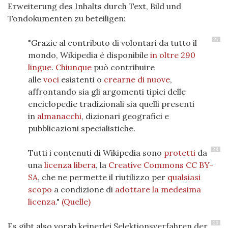
Erweiterung des Inhalts durch Text, Bild und
Tondokumenten zu beteiligen:
27
"Grazie al contributo di volontari da tutto il
mondo, Wikipedia è disponibile
in oltre 290
lingue
.
Chiunque
può contribuire
alle
voci
esistenti o
crearne di nuove
,
affrontando sia gli argomenti tipici delle
enciclopedie tradizionali sia quelli presenti
in
almanacchi
, dizionari geografici e
pubblicazioni specialistiche.
28
Tutti i contenuti di Wikipedia sono
protetti
da
una
licenza libera
, la
Creative Commons CC BY-
SA
, che ne permette il riutilizzo per
qualsiasi
scopo
a condizione di
adottare la medesima
licenza
."
(Quelle)
29
Es gibt also vorab keinerlei Selektionsverfahren der