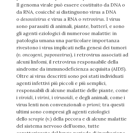
Il genoma virale può essere costituito da DNA o
da RNA, cosicché si distinguono virus a DNA
o
desossivirus
e virus a RNA o
retrovirus
. I virus
sono parassiti di animali, piante, batterî, e sono
gli agenti eziologici di numerose malattie: in
patologia umana una particolare importanza
rivestono i virus implicati nella genesi dei tumori
(
v. oncogeni
,
papovavirus
), i retrovirus associati ad
alcuni linfomi, il retrovirus responsabile della
sindrome da immunodeficienza acquisita (AIDS).
Oltre ai virus descritti sono poi stati individuati
agenti infettivi più piccoli e più semplici,
responsabili di alcune malattie delle piante, come
i
viroidi
, i
virini
, i
virusoidi
, e degli animali, come i
virus lenti non convenzionali o
prioni
; tra questi
ultimi sono compresi gli agenti eziologici
dello
scrapie
(v.) della pecora e di alcune malattie
del sistema nervoso dell’uomo, tutte