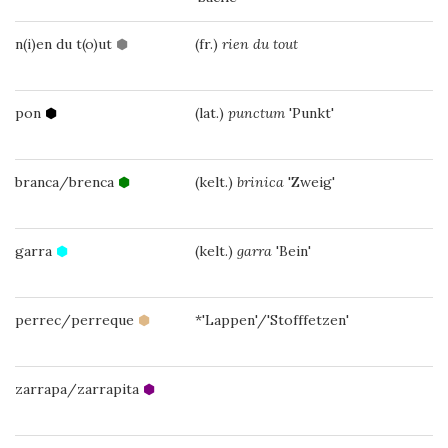
n(i)en du t(o)ut
⬢
(fr.)
rien du tout
pon
⬢
(lat.)
punctum
'Punkt'
branca/brenca
⬢
(kelt.)
brinica
'Zweig'
garra
⬢
(kelt.)
garra
'Bein'
perrec/perreque
⬢
*'Lappen'/'Stofffetzen'
zarrapa/zarrapita
⬢