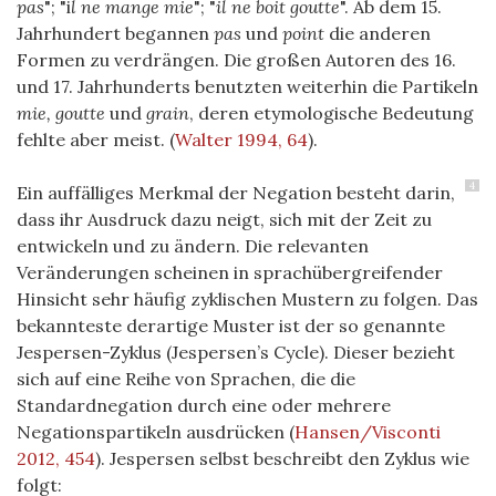
pas
"; "i
l ne mange mie
"; "
il ne boit goutte
". Ab dem 15.
Jahrhundert begannen
pas
und
point
die anderen
Formen zu verdrängen. Die großen Autoren des 16.
und 17. Jahrhunderts benutzten weiterhin die Partikeln
mie, goutte
und
grain
, deren etymologische Bedeutung
fehlte aber meist.
(
Walter 1994, 64
)
.
4
Ein auffälliges Merkmal der Negation besteht darin,
dass ihr Ausdruck dazu neigt, sich mit der Zeit zu
entwickeln und zu ändern. Die relevanten
Veränderungen scheinen in sprachübergreifender
Hinsicht sehr häufig zyklischen Mustern zu folgen. Das
bekannteste derartige Muster ist der so genannte
Jespersen-Zyklus (Jespersen’s Cycle). Dieser bezieht
sich auf eine Reihe von Sprachen, die die
Standardnegation durch eine oder mehrere
Negationspartikeln ausdrücken
(
Hansen/Visconti
2012, 454
)
. Jespersen selbst beschreibt den Zyklus wie
folgt: