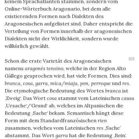
keinem Sprachatlanten stammen, sondern vom
Online-Wörterbuch Aragonario, bei dem alle
existierenden Formen nach Dialekten des
Aragonesischen aufgelistet sind. Daher entspricht die
Verteilung von Formen innerhalb der aragonesischen
Dialekten nicht der Wirklichkeit, sondern wurde
willkürlich gewählt.
29
Schon die erste Varietät des Aragonesischen
namens
aragonés tensino
, welche in der Region Alto
Gállego gesprochen wird, hat viele Formen. Dies sind:
branca, cosa, garra, mica/miaja
,
pon, perreque
und
res
.
Die etymologische Bedeutung des Wortes
branca
ist
‚Zweig‘. Das Wort
cosa
stammt vom Lateinischen
causa
‚Ursache‘/‘Grund‘ ab, welches im Altpanischen die
Bedeutung ‚Sache‘ bekam. Semantisch hängt diese
Form mit dem Standardfranzösischen
rien
zusammen, welches vom Lateinischen
res
‚Sache’
abstammt. Das Wort
garra
hat die Bedeutung ‚Bein‘.