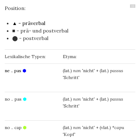
13
Position:
▲ - präverbal
■ - prä- und postverbal
⬤ - postverbal
Lexikalische Typen:
Etyma:
ne .. pas
⬢
(lat.)
non
'nicht' + (lat.)
passus
'Schritt'
no .. pas
⬢
(lat.)
non
'nicht' + (lat.)
passus
'Schritt'
no .. cap
⬢
(lat.)
non
'nicht' + (vlat.) *
capu
'Kopf'