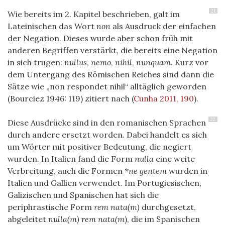
21
Wie bereits im 2. Kapitel beschrieben, galt im
Lateinischen das Wort
non
als Ausdruck der einfachen
der Negation. Dieses wurde aber schon früh mit
anderen Begriffen verstärkt, die bereits eine Negation
in sich trugen:
nullus
,
nemo
,
nihil
,
nunquam
. Kurz vor
dem Untergang des Römischen Reiches sind dann die
Sätze wie „non respondet nihil“ alltäglich geworden
(Bourciez 1946: 119) zitiert nach
(
Cunha 2011, 190
)
.
22
Diese Ausdrücke sind in den romanischen Sprachen
durch andere ersetzt worden. Dabei handelt es sich
um Wörter mit positiver Bedeutung, die negiert
wurden. In Italien fand die Form
nulla
eine weite
Verbreitung, auch die Formen
*ne gentem
wurden in
Italien und Gallien verwendet. Im Portugiesischen,
Galizischen und Spanischen hat sich die
periphrastische Form
rem nata(m)
durchgesetzt,
abgeleitet
nulla(m) rem nata(m
), die im Spanischen