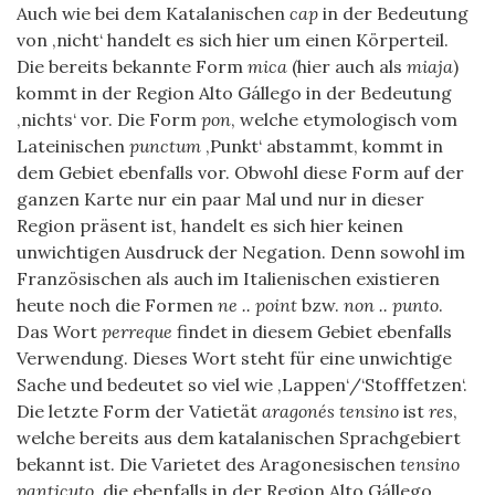
Auch wie bei dem Katalanischen
cap
in der Bedeutung
von ‚nicht‘ handelt es sich hier um einen Körperteil.
Die bereits bekannte Form
mica
(hier auch als
miaja
)
kommt in der Region Alto Gállego in der Bedeutung
‚nichts‘ vor. Die Form
pon
, welche etymologisch vom
Lateinischen
punctum
‚Punkt‘ abstammt, kommt in
dem Gebiet ebenfalls vor. Obwohl diese Form auf der
ganzen Karte nur ein paar Mal und nur in dieser
Region präsent ist, handelt es sich hier keinen
unwichtigen Ausdruck der Negation. Denn sowohl im
Französischen als auch im Italienischen existieren
heute noch die Formen
ne .. point
bzw.
non .. punto
.
Das Wort
perreque
findet in diesem Gebiet ebenfalls
Verwendung. Dieses Wort steht für eine unwichtige
Sache und bedeutet so viel wie ‚Lappen‘/‘Stofffetzen‘.
Die letzte Form der Vatietät
aragonés tensino
ist
res
,
welche bereits aus dem katalanischen Sprachgebiert
bekannt ist. Die Varietet des Aragonesischen
tensino
panticuto
, die ebenfalls in der Region Alto Gállego