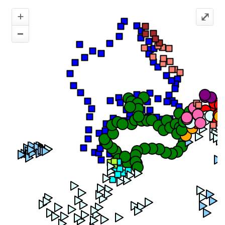
+
⤢
–