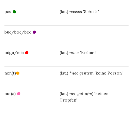
pas
⬢
(lat.)
passus
'Schritt'
buc/boc/bec
⬢
miga/mia
⬢
(lat.)
mica
'Krümel'
nen(t)
⬢
(lat.) *
nec gentem '
keine Person'
nut(a)
⬢
(lat.)
nec gutta(m)
'keinen
Tropfen'