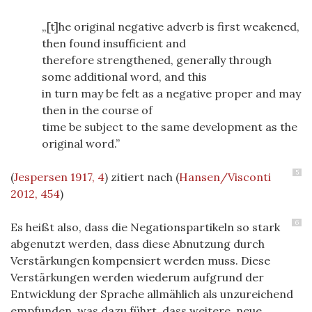
[t]he original negative adverb is first weakened,
then found insufficient and
therefore strengthened, generally through
some additional word, and this
in turn may be felt as a negative proper and may
then in the course of
time be subject to the same development as the
original word.
5
(
Jespersen 1917, 4
)
zitiert nach
(
Hansen/Visconti
2012, 454
)
6
Es heißt also, dass die Negationspartikeln so stark
abgenutzt werden, dass diese Abnutzung durch
Verstärkungen kompensiert werden muss. Diese
Verstärkungen werden wiederum aufgrund der
Entwicklung der Sprache allmählich als unzureichend
empfunden, was dazu führt, dass weitere, neue