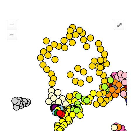
+
⤢
–