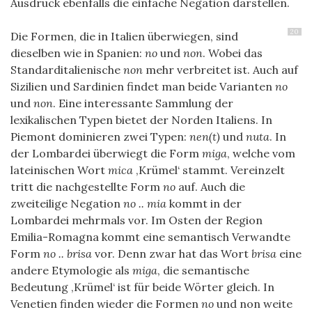
Ausdruck ebenfalls die einfache Negation darstellen.
20
Die Formen, die in Italien überwiegen, sind
dieselben wie in Spanien:
no
und
non
. Wobei das
Standarditalienische
non
mehr verbreitet ist. Auch auf
Sizilien und Sardinien findet man beide Varianten
no
und
non
. Eine interessante Sammlung der
lexikalischen Typen bietet der Norden Italiens. In
Piemont dominieren zwei Typen:
nen(t)
und
nuta
. In
der Lombardei überwiegt die Form
miga
, welche vom
lateinischen Wort
mica
‚Krümel‘ stammt. Vereinzelt
tritt die nachgestellte Form
no
auf. Auch die
zweiteilige Negation
no .. mia
kommt in der
Lombardei mehrmals vor. Im Osten der Region
Emilia-Romagna kommt eine semantisch Verwandte
Form
no .. brisa
vor. Denn zwar hat das Wort
brisa
eine
andere Etymologie als
miga
, die semantische
Bedeutung ‚Krümel‘ ist für beide Wörter gleich. In
Venetien finden wieder die Formen
no
und non weite