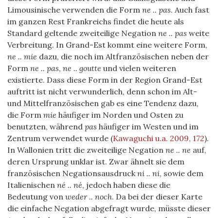
Limousinische verwenden die Form
ne .. pas
. Auch fast
im ganzen Rest Frankreichs findet die heute als
Standard geltende zweiteilige Negation
ne .. pas
weite
Verbreitung. In Grand-Est kommt eine weitere Form,
ne .. mie
dazu, die noch im Altfranzösischen neben der
Form
ne .. pas
,
ne .. goutte
und vielen weiteren
existierte. Dass diese Form in der Region Grand-Est
auftritt ist nicht verwunderlich, denn schon im Alt-
und Mittelfranzösischen gab es eine Tendenz dazu,
die Form
mie
häufiger im Norden und Osten zu
benutzten, während
pas
häufiger im Westen und im
Zentrum verwendet wurde
(
Kawaguchi u.a. 2009, 172
)
.
In Wallonien tritt die zweiteilige Negation
ne .. ne
auf,
deren Ursprung unklar ist. Zwar ähnelt sie dem
französischen Negationsausdruck
ni .. ni
, sowie dem
Italienischen
né .. né
, jedoch haben diese die
Bedeutung von
weder .. noch
. Da bei der dieser Karte
die einfache Negation abgefragt wurde, müsste dieser