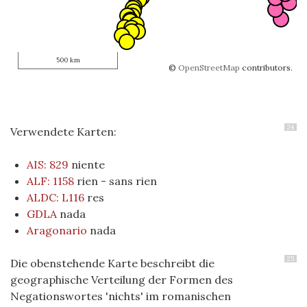
500 km
©
OpenStreetMap
contributors.
24
Verwendete Karten:
AIS: 829
niente
ALF: 1158
rien - sans rien
ALDC: L116
res
GDLA
nada
Aragonario
nada
25
Die obenstehende Karte beschreibt die
geographische Verteilung der Formen des
Negationswortes 'nichts' im romanischen