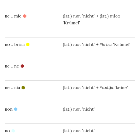
ne .. mie
⬢
(lat.)
non
'nicht' + (lat.)
mica
'Krümel'
no .. brisa
⬢
(lat.)
non
'nicht' + *
brisa
'Krümel'
ne .. ne
⬢
ne .. nia
⬢
(lat.)
non
'nicht' + *
nullja
'keine'
non
⬢
(lat.)
non
'nicht'
no
⬢
(lat.)
non
'nicht'