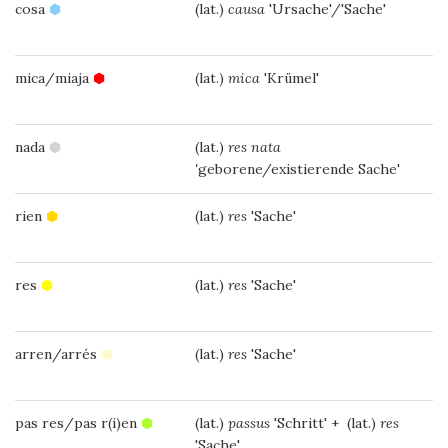
cosa
⬢
(lat.)
causa
'Ursache'/'Sache'
mica/miaja
⬢
(lat.)
mica
'Krümel'
nada
⬢
(lat.)
res nata
'
geborene/existierende Sache'
rien
⬢
(lat.)
res
'Sache'
res
⬢
(lat.)
res
'Sache'
arren/arrés
⬢
(lat.)
res
'Sache'
pas res/pas r(i)en
⬢
(lat.)
passus
'Schritt' + (lat.)
res
'Sache'