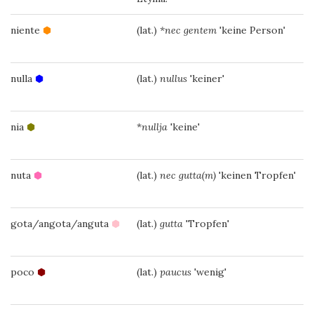
niente
⬢
(lat.)
*nec gentem
'keine Person'
nulla
⬢
(lat.)
nullus
'keiner'
nia
⬢
*
nullja
'keine'
nuta
⬢
(lat.)
nec gutta(m)
'keinen Tropfen'
gota/angota/anguta
⬢
(lat.)
gutta
'Tropfen'
poco
⬢
(lat.)
paucus
'wenig'