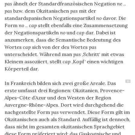
pas
ähnelt der Standardfranzösischen Negation
ne ..
pas
bzw. dem Okzitanischen
pas
mit der
standardspanischen Negationspartikel
no
davor. Die
Form
no .. cap
stellt ebenfalls eine Zusammensetzung
der Negationspartikeln
no
und
cap
dar. Dabei ist
anzumerken, dass die Semantische Bedeutung des
Wortes
cap
sich von der des Wortes
pas
unterscheidet. Während man
pas
‚Schritt‘ mit etwas
Kleinem assoziiert, stellt
cap
‚Kopf‘ einen wichtigen
Körperteil dar.
19
In Frankreich bilden sich zwei große Areale. Das
erste umfasst drei Regionen: Okzitanien, Provence-
Alpes-Côte d’Azur und den Westen der Region
Auvergne-Rhône-Alpes. Dort wird durchgehend die
nachgestellte Form
pas
verwendet. Diese Form gilt im
Okzitanischen auch als Standard. Auffällig ist dennoch,
dass nicht im gesamten okzitanischen Sprachgebiet
diese Form präferiert wird: das Gaskognische und