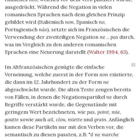
ausgedrückt. Während die Negation in vielen
romanischen Sprachen nach dem gleichen Prinzip
gebildet wird (Italienisch
non
, Spanisch
no
,
Portugiesisch
não
), setzte sich im Französischen die
Verwendung der zweiteiligen Negation
ne
..
pas
durch,
was im Vergleich zu den anderen romanischen
Sprachen eine Neuerung darstellt
(
Walter 1994, 63
)
.
3
Im Altfranzösischen genügte die einfache
Verneinung, welche zuerst in der Form
non
existierte,
die dann im 12. Jahrhundert zu der Form
ne
abgeschwächt wurde. Die alten Texte zeugen bereits
von Fällen, in denen die Negationspartikel
ne
durch
Begriffe verstärkt wurde, die Gegenstände mit
geringem Wert bezeichneten, wie
pas
,
point
,
mie
,
goutte
sowie auch
ail
,
clou
,
miette
und
grain
. Anfänglich
kamen diese Partikeln nur mit den Verben vor, die
semantisch zu diesen passten, z.B: "
il ne marche