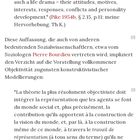
such a life drama – their attitudes, motives,
interests, responses, conflicts and personality
development." (
Pike 1954b
, § 2.15, p.11; meine
Hervorhebung, Th.K.)
8
Diese Auffassung, die auch von anderen
bedeutenden Sozialwissenschaftlern, etwa vom
Soziologen
Pierre Bourdieu
vertreten wird, impliziert
den Verzicht auf die Vorstellung vollkommener
Objektivität zugunsten konstruktivistischer
Modellierungen:
9
"La théorie la plus résolument objectiviste doit
intégrer la représentation que les agents se font
du monde social et, plus précisément, la
contribution qu'ils apportent à la construction de
la vision du monde, et, par là, à la construction
même de ce monde, à travers le
travail
de
réprésentation
(à tous sens du terme) qu'ils ne