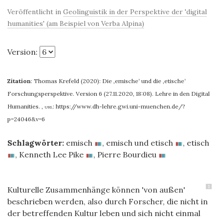
Veröffentlicht in
Geolinguistik in der Perspektive der 'digital
humanities' (am Beispiel von Verba Alpina)
Version:
Zitation
:
Thomas Krefeld (2020): Die ‚emische‘ und die ‚etische‘
Forschungsperspektive. Version 6 (27.11.2020, 18:08). Lehre in den Digital
Humanities.
,
url:
https://www.dh-lehre.gwi.uni-muenchen.de/?
p=24046&v=6
Schlagwörter:
emisch
,
emisch und etisch
,
etisch
,
Kenneth Lee Pike
,
Pierre Bourdieu
1
Kulturelle Zusammenhänge können 'von außen'
beschrieben werden, also durch Forscher, die nicht in
der betreffenden Kultur leben
und sich nicht einmal