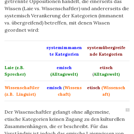
getrennte Oppositionen handelt, die einerseits das
Wissen (Laie vs. Wissenschaftler) und andererseits die
systemisch Verankerung der
K
ategorien (immanent
vs. übergreifend) betreffen, mit denen
Wissen
geordnet wird:
systemimmanen
systemübergreife
te Kategorien
nde Kategorien
Laie (z.B.
emisch
etisch
Sprecher)
(Alltagswelt)
(
Alltagswelt)
Wissenschaftler
emisch
(
Wissens
etisch
(Wissensch
(z.B. Linguist)
chaft)
aft)
5
Der Wissenschaftler gelangt ohne allgemeine,
etische Kategorien keinen Zugang zu den kulturellen
Zusammenhängen, die er beschreibt. Für das
Verständnis ist jedoch das emische Laienwissen von