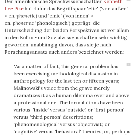
Der amerikanische Sprachwissenschaftler
Kenneth
Lee Pike
hat dafür das Begriffspaar 'etic' ('von außen'
< en.
phonetic
) und 'emic' ('von innen' <
en.
phonemic
'phonologisch') geprägt; die
Unterscheidung der beiden Perspektiven ist vor allem
in den Kultur- und Sozialwissenschaften sehr wichtig
geworden, unabhängig davon, dass sie je nach
Forschungsansatz auch anders bezeichnet werden:
4
"As a matter of fact, this general problem has
been exercising methodological discussion in
anthropology for the last ten or fifteen years;
Malinowski's voice from the grave merely
dramatizes it as a human dilemma over and above
a professional one. The formulations have been
various: 'inside' versus 'outside', or 'first person'
versus 'third person' descriptions;
'phenomenological' versus 'objectivist', or
'cognitive' versus 'behavioral' theories; or, perhaps