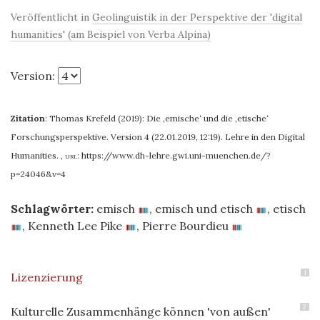
Veröffentlicht in
Geolinguistik in der Perspektive der 'digital
humanities' (am Beispiel von Verba Alpina)
Version:
Zitation
:
Thomas Krefeld (2019): Die ‚emische‘ und die ‚etische‘
Forschungsperspektive. Version 4 (22.01.2019, 12:19). Lehre in den Digital
Humanities.
,
url:
https://www.dh-lehre.gwi.uni-muenchen.de/?
p=24046&v=4
Schlagwörter:
emisch
,
emisch und etisch
,
etisch
,
Kenneth Lee Pike
,
Pierre Bourdieu
1
Lizenzierung
2
Kulturelle Zusammenhänge können 'von außen'