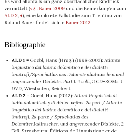
Es wird allenfalls ein ganz oberflächlicher Eindruck
vermittelt (
vgl. Bauer 2009
und die Bemerkungen zum
ALD 2
;
♦
); eine konkrete Fallstudie zum Trentino von
Roland Bauer findet sich in
Bauer 2012
.
Bibliographie
ALD 1 =
Goebl, Hans (Hrsg.) (1998-2002):
Atlante
linguistico del ladino dolomitico e dei dialetti
limitrofi/Sprachatlas des Dolomitenladinischen und
angrenzender Dialekte. Part I: 4 voll., 3 CD-ROMs, 1
DVD
, Wiesbaden, Reichert.
ALD 2 =
Goebl, Hans (2012):
Atlant linguistich dl
ladin dolomitich y di dialec vejins, 2a pert / Atlante
linguistico del ladino dolomitico e dei dialetti
limitrofi, 2a parte / Sprachatlas des
Dolomitenladinischen und angrenzender Dialekte, 2.
Teil
, Strasbourg, Éditions de Linguistique et de