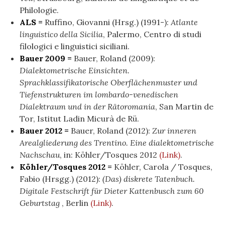
Philologie.
ALS =
Ruffino, Giovanni (Hrsg.) (1991-):
Atlante
linguistico della Sicilia
, Palermo, Centro di studi
filologici e linguistici siciliani.
Bauer 2009 =
Bauer, Roland (2009):
Dialektometrische Einsichten.
Sprachklassifikatorische Oberflächenmuster und
Tiefenstrukturen im lombardo-venedischen
Dialektraum und in der Rätoromania
, San Martin de
Tor, Istitut Ladin Micurà de Rü.
Bauer 2012 =
Bauer, Roland (2012):
Zur inneren
Arealgliederung des Trentino. Eine dialektometrische
Nachschau
, in: Köhler/Tosques 2012
(Link)
.
Köhler/Tosques 2012 =
Köhler, Carola / Tosques,
Fabio (Hrsgg.) (2012):
(Das) diskrete Tatenbuch.
Digitale Festschrift für Dieter Kattenbusch zum 60
Geburtstag
, Berlin
(Link)
.