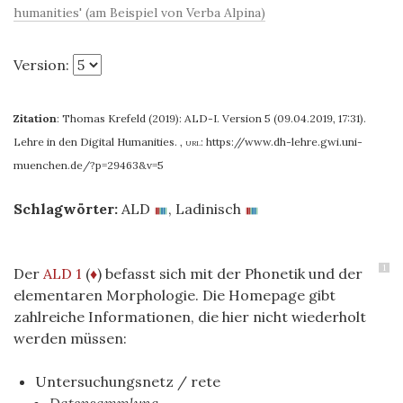
humanities' (am Beispiel von Verba Alpina)
Version:
Zitation
:
Thomas Krefeld (2019): ALD-I. Version 5 (09.04.2019, 17:31).
Lehre in den Digital Humanities.
,
url:
https://www.dh-lehre.gwi.uni-
muenchen.de/?p=29463&v=5
Schlagwörter:
ALD
,
Ladinisch
1
Der
ALD 1
(
♦
) befasst sich mit der Phonetik und der
elementaren Morphologie. Die Homepage gibt
zahlreiche Informationen, die hier nicht wiederholt
werden müssen:
Untersuchungsnetz / rete