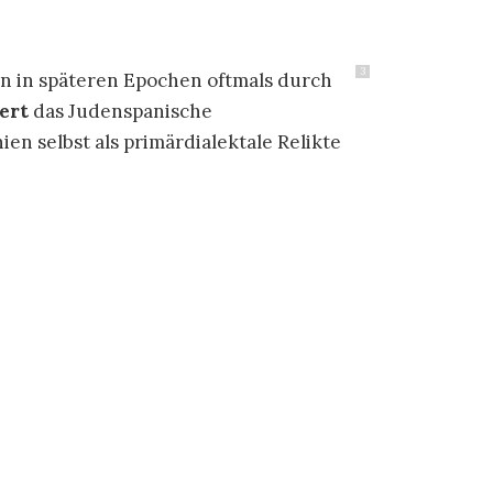
3
ten in späteren Epochen oftmals durch
ert
das Judenspanische
nien selbst als primärdialektale Relikte