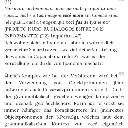
N
ão moro em Ipanema... mas queria
te
perguntar uma
coisa... qual é a
tua
imagem
você
mora
em Copacabana
né? qual... qual a imagem que
você
faz
de Ipanema?
(PROJETO NURC-RJ, DIÁLOGOS ENTRE DOIS
INFORMANTES (D2): Inquérito 147)
Ich wohne nicht in Ipanema… aber ich würde dich
gerne eine Sache fragen… was ist deine Vorstellung..
du wohnst in Copacabana richtig?.. was ist die
Vorstellung, die du dir von Ipanema machst?.
35
Ähnlich komplex wie bei der Verbflexion, wird bei
der Verwendung von Objektpronomen (hier
außerdem auch Possessivpronomen) variiert. Da
te
die grammatikalisch gesehen weniger komplizierte
und deshalb gebräuchlichere Form ist, ersetzt sie
immer häufiger das kompliziertere
lhe
(indirektes
Objektpronomen der 3.Pers.Sg)
,
welches laut dem
grammatikalischen Kontext von
você
eigentlich