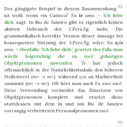
37
Des gängigste Beispiel in diesem Zusammenhang
3
ist wohl, wenn ein Carioca
Eu
te
amo. -
‘
Ich liebe
dich.
sagt. In Rio de Janeiro gibt es eigentlich keinen
aktiven Gebrauch der 2.Pers.Sg. mehr. Die
grammatikalisch korrekte Version dieser Aussage bei
konsequenter Nutzung der 3.Pers.Sg. wäre:
Eu
a/o
amo.
-
ebenfalls:
‘
Ich liebe dich.’, gesetzt des Falls man
würde folgerichtig die zu
você
gehörigen
Objektpronomen anwenden
.
Te
hat jedoch
offensichtlich in der Natürlichkeitsskala den höheren
Stellenwert (
m>
→
m
<), während
o/a
an Markiertheit
zunimmt (
m<
→
m>
). Oft hört man auch
Eu amo você.
Diese Verwendung vermeidet das Einsetzen von
Objektpronomen komplett und ersetzt diese
stattdessen mit dem in und um Rio de Janeiro
vorrangig verbreiteten Personalpronomen
você.
38