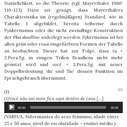
Natürlichkeit, so die Theorie. (vgl. Mayerthaler 1980:
110-123) Dazu sei gesagt, dass Mayerthalers
Charakteristika im (regelmäßigen) Standard, wie in
Tabelle 1 abgebildet, bereits teilweise durch
Synkretismus oder die nicht zweisilbige Konstruktion
der Pluralsuffixe widerlegt werden. Sykretismus ist bei
allen grün oder rosa eingefärbten Formen der Tabelle
zu beobachten. Dieser hat zur Folge, dass
tu
+
2.Pers.Sg.
in einigen Teilen Brasiliens nicht mehr
genutzt wird und
você
+ 3.Pers.Sg. mit neuer
Doppelbedeutung ‘du‘ und ‘Sie’ dessen Funktion im
Sprachgebrauch übernimmt.
14
(1)
Você
não vai mais fica aqui dentro de casa […].
Audio-
00:00
00:00
Player
(VARSUL, Informantes do sexo feminino, idade entre
25 e 50 anos, nível de escolaridade – ensino médio.)