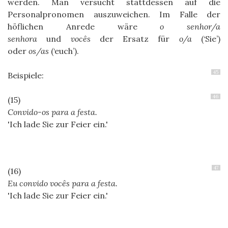
werden. Man versucht stattdessen auf die
Personalpronomen auszuweichen. Im Falle der
höflichen Anrede wäre
o senhor/a
senhora
und
vocês
der Ersatz für
o/a
(‘Sie’)
oder
os/as
(‘euch’).
45
Beispiele:
46
Convido-os para a festa.
Ich lade Sie zur Feier ein.
47
Eu convido vocês para a festa.
Ich lade Sie zur Feier ein.