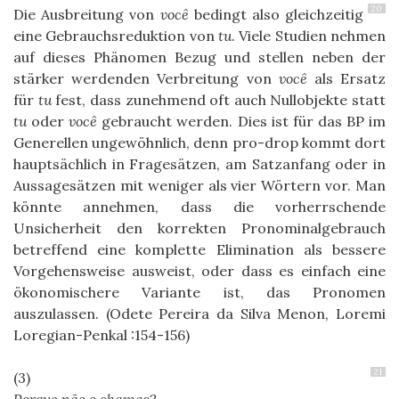
20
Die Ausbreitung von
você
bedingt also gleichzeitig
eine Gebrauchsreduktion von
tu
. Viele Studien nehmen
auf dieses Phänomen Bezug und stellen neben der
stärker werdenden Verbreitung von
você
als Ersatz
für
tu
fest, dass zunehmend oft auch Nullobjekte statt
tu
oder
você
gebraucht werden. Dies ist für das BP im
Generellen ungewöhnlich, denn pro-drop kommt dort
hauptsächlich in Fragesätzen, am Satzanfang oder in
Aussagesätzen mit weniger als vier Wörtern vor. Man
könnte annehmen, dass die vorherrschende
Unsicherheit den korrekten Pronominalgebrauch
betreffend eine komplette Elimination als bessere
Vorgehensweise ausweist, oder dass es einfach eine
ökonomischere Variante ist, das Pronomen
auszulassen. (Odete Pereira da Silva Menon, Loremi
Loregian-Penkal :154-156)
21
Porque não o chamas?