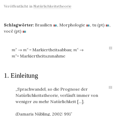
Veröffentlicht in
Natürlichkeitstheorie
Schlagwörter:
Brasilien
,
Morphologie
,
tu (pt)
,
você (pt)
1
>
<
<
m
→
m
= Markiertheitsabbau;
m
→
>
m
=
Markiertheitszunahme
1. Einleitung
2
Sprachwandel, so die Prognose der
Natürlichkeitstheorie, verläuft immer von
weniger zu mehr Natürlichkeit [...].
(Damaris Nübling, 2002: 99)