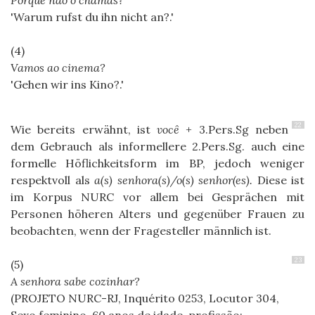
Warum rufst du ihn nicht an?.
Vamos ao cinema?
Gehen wir ins Kino?.
22
Wie bereits erwähnt, ist
você
+ 3.Pers.Sg neben
dem Gebrauch als informellere 2.Pers.Sg. auch eine
formelle Höflichkeitsform im BP, jedoch weniger
respektvoll als
a(s) senhora(s)/o(s) senhor(es).
Diese ist
im Korpus NURC vor allem bei Gesprächen mit
Personen höheren Alters und gegenüber Frauen zu
beobachten, wenn der Fragesteller männlich ist.
23
A senhora sabe cozinhar?
(PROJETO NURC-RJ, Inquérito 0253, Locutor 304,
Sexo feminino, 60 anos de idade, profissão: