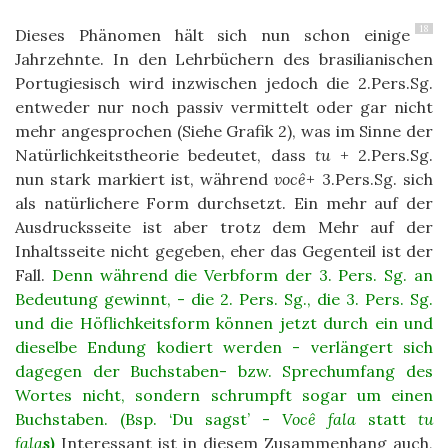
18
Dieses Phänomen hält sich nun schon einige
Jahrzehnte. In den Lehrbüchern des brasilianischen
Portugiesisch wird inzwischen jedoch die 2.Pers.Sg.
entweder nur noch passiv vermittelt oder gar nicht
mehr angesprochen (Siehe Grafik 2), was im Sinne der
Natürlichkeitstheorie bedeutet, dass
tu
+ 2.Pers.Sg.
nun stark markiert ist, während
você
+ 3.Pers.Sg. sich
als natürlichere Form durchsetzt. Ein mehr auf der
Ausdrucksseite ist aber trotz dem Mehr auf der
Inhaltsseite
nicht gegeben, eher das Gegenteil ist der
Fall.
Denn während die Verbform der 3. Pers. Sg. an
Bedeutung gewinnt, - die 2. Pers. Sg., die 3. Pers. Sg.
und die Höflichkeitsform können jetzt durch ein und
dieselbe Endung kodiert werden - verlängert sich
dagegen der Buchstaben- bzw. Sprechumfang des
Wortes nicht, sondern schrumpft sogar um einen
Buchstaben. (Bsp. ‘Du sagst’ -
Você fala
statt
tu
fala
s)
Interessant ist in diesem Zusammenhang auch,