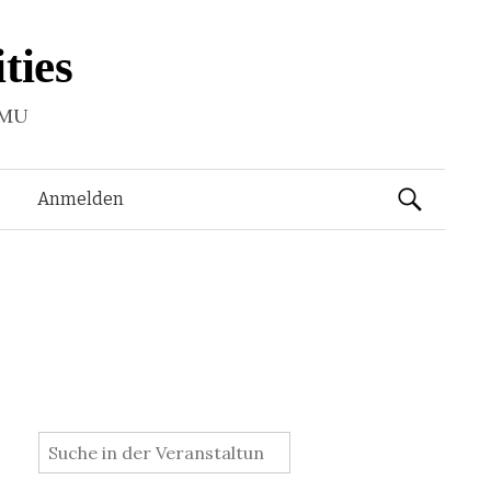
ties
LMU
Suchen
Anmelden
nach:
: